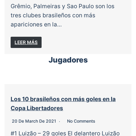
Grêmio, Palmeiras y Sao Paulo son los
tres clubes brasileños con más
apariciones en la…
LEER MÁS
Jugadores
Los 10 brasileños con más goles en la
Copa Libertadores
20 De March De 2021
No Comments
#1 Luizão – 29 goles El delantero Luizão