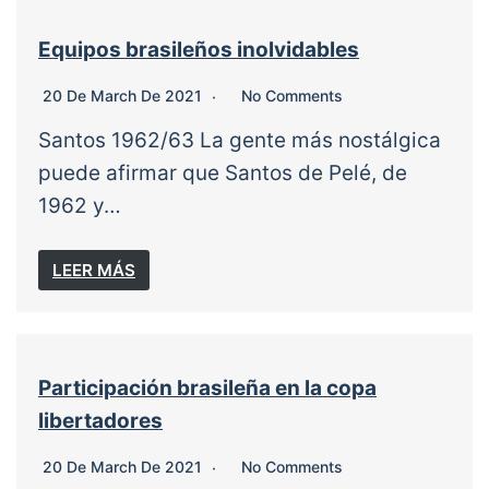
Equipos brasileños inolvidables
20 De March De 2021
No Comments
Santos 1962/63 La gente más nostálgica
puede afirmar que Santos de Pelé, de
1962 y…
LEER MÁS
Participación brasileña en la copa
libertadores
20 De March De 2021
No Comments