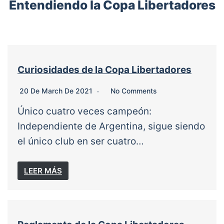
Entendiendo la Copa Libertadores
Curiosidades de la Copa Libertadores
20 De March De 2021
No Comments
Único cuatro veces campeón:
Independiente de Argentina, sigue siendo
el único club en ser cuatro…
LEER MÁS