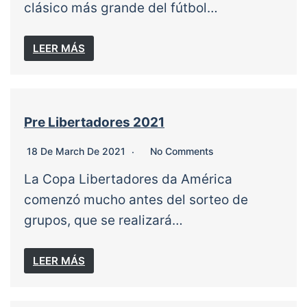
clásico más grande del fútbol…
LEER MÁS
Pre Libertadores 2021
18 De March De 2021
No Comments
La Copa Libertadores da América
comenzó mucho antes del sorteo de
grupos, que se realizará…
LEER MÁS