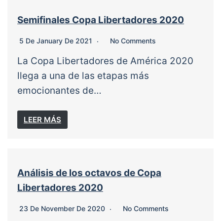
Semifinales Copa Libertadores 2020
5 De January De 2021
No Comments
La Copa Libertadores de América 2020
llega a una de las etapas más
emocionantes de…
LEER MÁS
Análisis de los octavos de Copa
Libertadores 2020
23 De November De 2020
No Comments