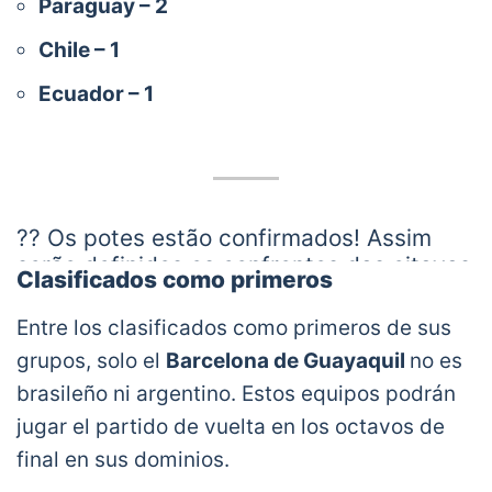
Paraguay – 2
Chile – 1
Ecuador – 1
?? Os potes estão confirmados! Assim
serão definidos os confrontos das oitavas
Clasificados como primeros
de final da CONMEBOL
#Libertadores
,
em sorteio.
Entre los clasificados como primeros de sus
grupos, solo el
Barcelona de Guayaquil
no es
? Qual é o seu rival preferido?
brasileño ni argentino. Estos equipos podrán
#GloriaEterna
jugar el partido de vuelta en los octavos de
pic.twitter.com/O2ZTCJWmPk
— CONMEBOL Libertadores
final en sus dominios.
(@LibertadoresBR)
May 28, 2021