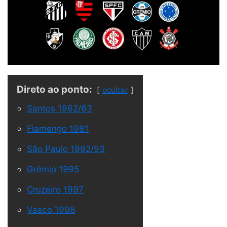
Direto ao ponto:
ocultar
Santos 1962/63
Flamengo 1981
São Paulo 1992/93
Grêmio 1995
Cruzeiro 1997
Vasco 1998