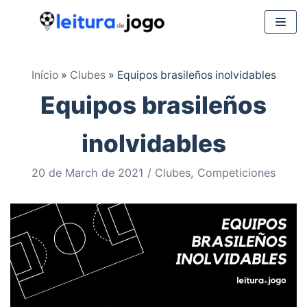
Saltar
al
Início
»
Clubes
»
Equipos brasileños inolvidables
contenido
Equipos brasileños
inolvidables
20 de March de 2021
Clubes
,
Competiciones