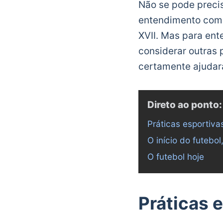
Não se pode preci
entendimento comu
XVII. Mas para en
considerar outras 
certamente ajudar
Direto ao ponto:
Práticas esportiva
O início do futebo
O futebol hoje
Práticas e