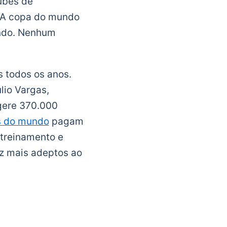
ubes de
. A copa do mundo
undo. Nenhum
 todos os anos.
lio Vargas,
 gere 370.000
s do mundo
pagam
 treinamento e
ez mais adeptos ao