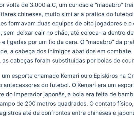
r volta de 3.000 a.C, um curioso e “macabro” trein
itares chineses, muito similar a pratica do futebo
es formavam duas equipes de oito jogadores e o 
, sem deixar cair no chão, até coloca-la dentro d
e ligadas por um fio de cera. O “macabro” da prat
ade, a cabeça dos inimigos abatidos em combate. D
 as cabeças foram substituídas por bolas de cou
um esporte chamado Kemari ou o Episkiros na Gr
 antecessores do futebol. O Kemari era um esport
te do imperador japonês, a bola era feita de bamb
ampo de 200 metros quadrados. O contato físico, 
registros até de confrontos entre chineses e japon