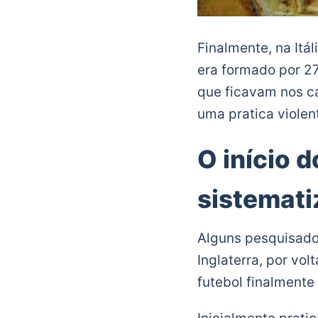
Finalmente, na Itá
era formado por 27
que ficavam nos ca
uma pratica violent
O início d
sistemat
Alguns pesquisador
Inglaterra, por vol
futebol finalmente