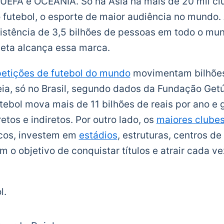
EFA e OCEANIA. Só na Ásia há mais de 20 mil cl
do futebol, o esporte de maior audiência no mundo
sistência de 3,5 bilhões de pessoas em todo o m
neta alcança essa marca.
petições de futebol do mundo
movimentam bilhões
eia, só no Brasil, segundo dados da Fundação Getú
tebol mova mais de 11 bilhões de reais por ano e
tos e indiretos. Por outro lado, os
maiores clube
icos, investem em
estádios
, estruturas, centros de
m o objetivo de conquistar títulos e atrair cada v
l.