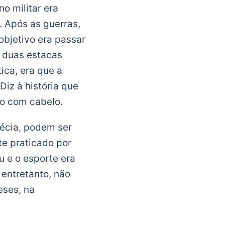
o militar era
l. Após as guerras,
objetivo era passar
e duas estacas
ica, era que a
iz à história que
ro com cabelo.
écia, podem ser
e praticado por
u e o esporte era
entretanto, não
eses, na