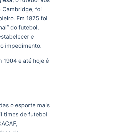
lesa, o futebol aos
 Cambridge, foi
leiro. Em 1875 foi
al” do futebol,
estabelecer e
7 o impedimento.
m 1904 e até hoje é
idas o esporte mais
l times de futebol
NCACAF,