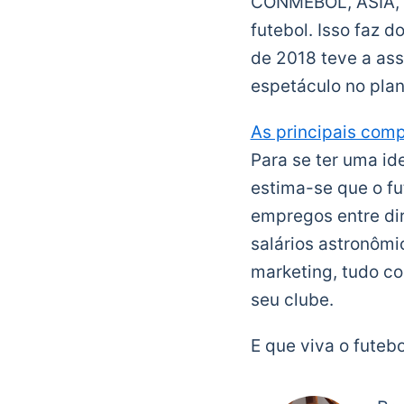
CONMEBOL, ASIA, U
futebol. Isso faz 
de 2018 teve a as
espetáculo no pla
As principais com
Para se ter uma id
estima-se que o fu
empregos entre dire
salários astronôm
marketing, tudo co
seu clube.
E que viva o futebo