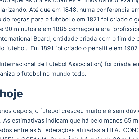
cado apenas por estudantes e filhos da nobreza ing
ularizando. Até que em 1848, numa conferencia em
de regras para o futebol e em 1871 foi criado o go
e 90 minutos e em 1885 começou a era “profission
nternational Board, entidade criada com o fim de 
 do futebol. Em 1891 foi criado o pênalti e em 190
Internacional de Futebol Association) foi criada e
aniza o futebol no mundo todo.
 hoje
anos depois, o futebol cresceu muito e é sem dúv
. As estimativas indicam que há pelo menos 65 mi
ados entre as 5 federações afiliadas a FIFA: CO