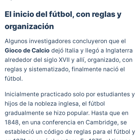
El inicio del fútbol, ​​con reglas y
organización
Algunos investigadores concluyeron que el
Gioco de Calcio
dejó Italia y llegó a Inglaterra
alrededor del siglo XVII y allí, organizado, con
reglas y sistematizado, finalmente nació el
fútbol.
Inicialmente practicado solo por estudiantes y
hijos de la nobleza inglesa, el fútbol
gradualmente se hizo popular. Hasta que en
1848, en una conferencia en Cambridge, se
estableció un código de reglas para el fútbol y