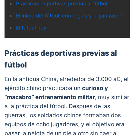
Prácticas deportivas previas al fútbol
El inicio del fútbol, ​​con reglas y organización
El fútbol hoy
Prácticas deportivas previas al
fútbol
En la antigua China, alrededor de 3.000 aC, el
ejército chino practicaba un
curioso y
“macabro” entrenamiento militar
, muy similar
a la práctica del fútbol. Después de las
guerras, los soldados chinos formaban dos
equipos de ocho jugadores, y el objetivo era
pasar la pelota de un pie a otro sin caer al