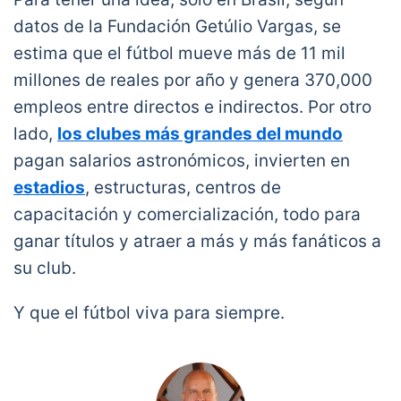
datos de la Fundación Getúlio Vargas, se
estima que el fútbol mueve más de 11 mil
millones de reales por año y genera 370,000
empleos entre directos e indirectos. Por otro
lado,
los clubes más grandes del mundo
pagan salarios astronómicos, invierten en
estadios
, estructuras, centros de
capacitación y comercialización, todo para
ganar títulos y atraer a más y más fanáticos a
su club.
Y que el fútbol viva para siempre.