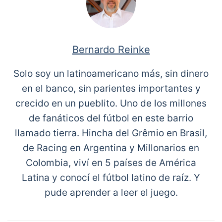
Bernardo Reinke
Solo soy un latinoamericano más, sin dinero
en el banco, sin parientes importantes y
crecido en un pueblito. Uno de los millones
de fanáticos del fútbol en este barrio
llamado tierra. Hincha del Grêmio en Brasil,
de Racing en Argentina y Millonarios en
Colombia, viví en 5 países de América
Latina y conocí el fútbol latino de raíz. Y
pude aprender a leer el juego.