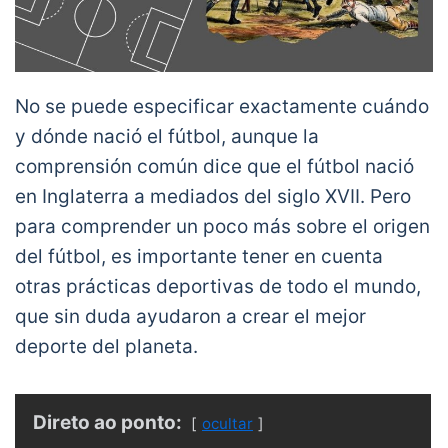
No se puede especificar exactamente cuándo
y dónde nació el fútbol, ​​aunque la
comprensión común dice que el fútbol nació
en Inglaterra a mediados del siglo XVII. Pero
para comprender un poco más sobre el origen
del fútbol, ​​es importante tener en cuenta
otras prácticas deportivas de todo el mundo,
que sin duda ayudaron a crear el mejor
deporte del planeta.
Direto ao ponto:
ocultar