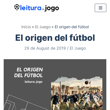
Saltar
al
Início
»
El Juego
»
El origen del fútbol
contenido
El origen del fútbol
29 de August de 2019
El Juego