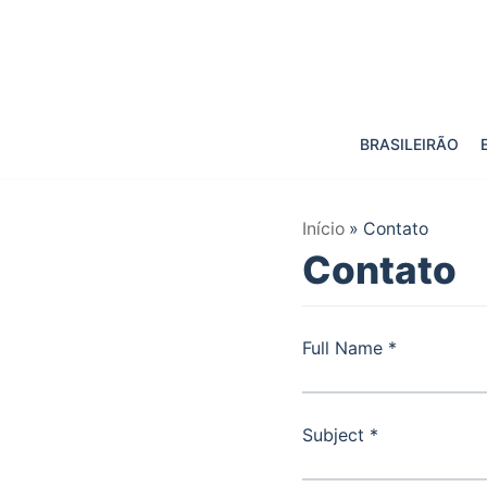
Pular
para
o
BRASILEIRÃO
conteúdo
Início
»
Contato
Contato
Full Name *
Subject *