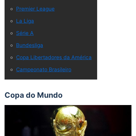
Premier League
La Liga
Série A
Bundesliga
Copa Libertadores da América
Campeonato Brasileiro
Copa do Mundo