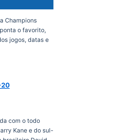
 da Champions
onta o favorito,
os jogos, datas e
-20
ada com o todo
arry Kane e do sul-