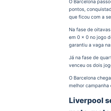
O Barcelona passo
pontos, conquista
que ficou com a s
Na fase de oitavas
em 0 x 0 no jogo d
garantiu a vaga nas
Já na fase de quar
venceu os dois jogo
O Barcelona chega
melhor campanha d
Liverpool s