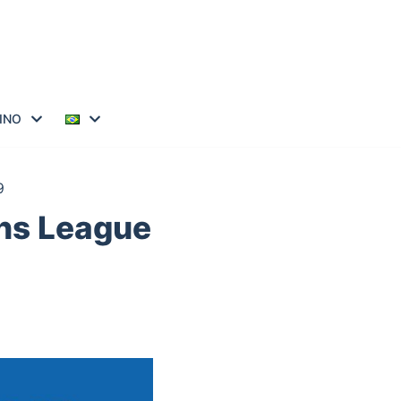
INO
9
ons League