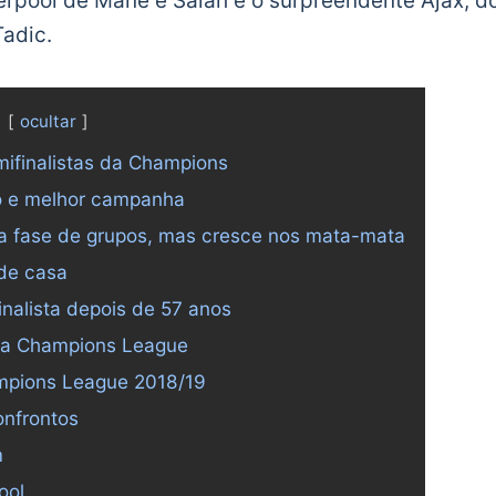
erpool de Mané e Salah e o surpreendente Ajax, do
Tadic.
ocultar
finalistas da Champions
to e melhor campanha
na fase de grupos, mas cresce nos mata-mata
 de casa
nalista depois de 57 anos
o da Champions League
ampions League 2018/19
onfrontos
m
ool