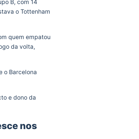
upo B, com 14
stava o Tottenham
, com quem empatou
ogo da volta,
 e o Barcelona
cto e dono da
esce nos