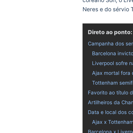
coreano Son, o Liv
Neres e do sérvio 
Direto ao ponto:
Campanha dos semi
Barcelona invic
Liverpool sofre 
Ajax mortal fora
Tottenham semifi
Favorito ao títul
Artilheiros da Ch
Data e local dos c
Ajax x Tottenha
Barcelona x Liverp