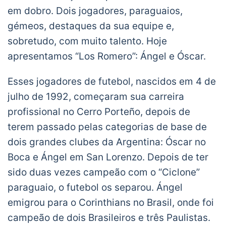
pic.twitter.com/Kq5zev9ZL3
em dobro. Dois jogadores, paraguaios,
— TNT Sports LA (en ?) (@TNTSportsLA)
gémeos, destaques da sua equipe e,
November 19, 2020
sobretudo, com muito talento. Hoje
apresentamos “Los Romero”: Ángel e Óscar.
Esses jogadores de futebol, nascidos em 4 de
julho de 1992, começaram sua carreira
profissional no Cerro Porteño, depois de
terem passado pelas categorias de base de
dois grandes clubes da Argentina: Óscar no
Boca e Ángel em San Lorenzo. Depois de ter
sido duas vezes campeão com o “Ciclone”
paraguaio, o futebol os separou. Ángel
emigrou para o Corinthians no Brasil, onde foi
campeão de dois Brasileiros e três Paulistas.