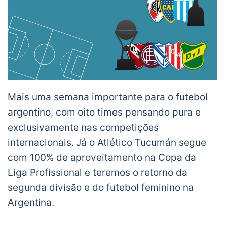
Mais uma semana importante para o futebol
argentino, com oito times pensando pura e
exclusivamente nas competições
internacionais. Já o Atlético Tucumán segue
com 100% de aproveitamento na Copa da
Liga Profissional e teremos o retorno da
segunda divisão e do futebol feminino na
Argentina.