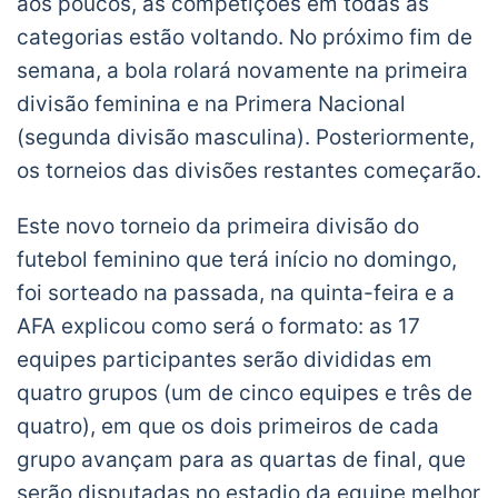
aos poucos, as competições em todas as
categorias estão voltando. No próximo fim de
semana, a bola rolará novamente na primeira
divisão feminina e na Primera Nacional
(segunda divisão masculina). Posteriormente,
os torneios das divisões restantes começarão.
Este novo torneio da primeira divisão do
futebol feminino que terá início no domingo,
foi sorteado na passada, na quinta-feira e a
AFA explicou como será o formato: as 17
equipes participantes serão divididas em
quatro grupos (um de cinco equipes e três de
quatro), em que os dois primeiros de cada
grupo avançam para as quartas de final, que
serão disputadas no estadio da equipe melhor