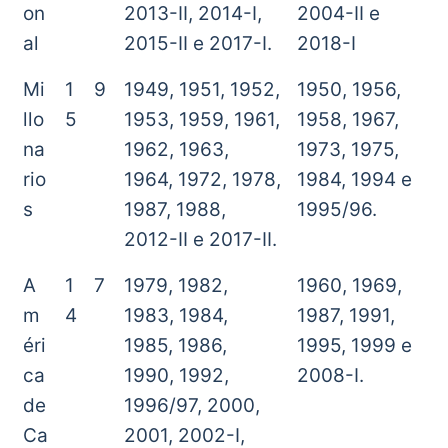
on
2013-II, 2014-I,
2004-II e
al
2015-II e 2017-I.
2018-I
Mi
1
9
1949, 1951, 1952,
1950, 1956,
llo
5
1953, 1959, 1961,
1958, 1967,
na
1962, 1963,
1973, 1975,
rio
1964, 1972, 1978,
1984, 1994 e
s
1987, 1988,
1995/96.
2012-II e 2017-II.
A
1
7
1979, 1982,
1960, 1969,
m
4
1983, 1984,
1987, 1991,
éri
1985, 1986,
1995, 1999 e
ca
1990, 1992,
2008-I.
de
1996/97, 2000,
Ca
2001, 2002-I,