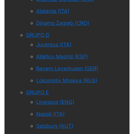
Atalanta (ITA)
Dinamo Zagreb (CRO)
GRUPO D
Juventus (ITA)
Atlético Madrid (ESP)
Bayern Leverkusen (GER)
Lokomotiv Moskva (RUS)
GRUPO E
Liverpool (ENG)
Napoli (ITA)
Salzburg (AUT)