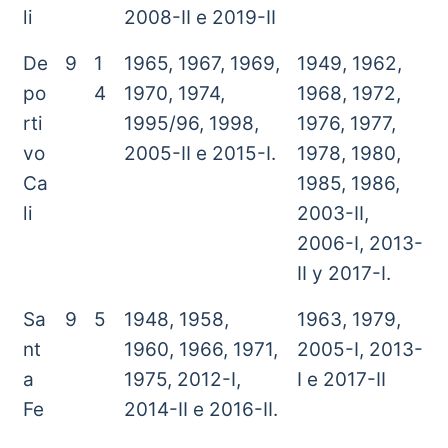
li
2008-II e 2019-II
De
9
1
1965, 1967, 1969,
1949, 1962,
po
4
1970, 1974,
1968, 1972,
rti
1995/96, 1998,
1976, 1977,
vo
2005-II e 2015-I.
1978, 1980,
Ca
1985, 1986,
li
2003-II,
2006-I, 2013-
II y 2017-I.
Sa
9
5
1948, 1958,
1963, 1979,
nt
1960, 1966, 1971,
2005-I, 2013-
a
1975, 2012-I,
I e 2017-II
Fe
2014-II e 2016-II.