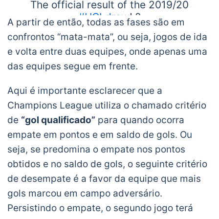
The official result of the 2019/20
#UCLdraw
! ?
A partir de então, todas as fases são em
confrontos “mata-mata”, ou seja, jogos de ida
3⃣ toughest groups are __ __ & __ ?
e volta entre duas equipes, onde apenas uma
pic.twitter.com/c7Xdro1vhn
das equipes segue em frente.
— UEFA Champions League
(@ChampionsLeague)
August 29, 2019
Aqui é importante esclarecer que a
Champions League utiliza o chamado critério
de
“gol qualificado”
para quando ocorra
empate em pontos e em saldo de gols. Ou
seja, se predomina o empate nos pontos
obtidos e no saldo de gols, o seguinte critério
de desempate é a favor da equipe que mais
gols marcou em campo adversário.
Persistindo o empate, o segundo jogo terá