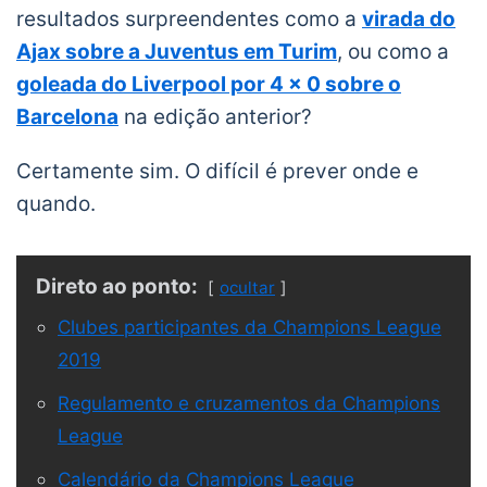
resultados surpreendentes como a
virada do
Ajax sobre a Juventus em Turim
, ou como a
goleada do Liverpool por 4 x 0 sobre o
Barcelona
na edição anterior?
Certamente sim. O difícil é prever onde e
quando.
Direto ao ponto:
ocultar
Clubes participantes da Champions League
2019
Regulamento e cruzamentos da Champions
League
Calendário da Champions League