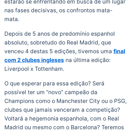
estarão se enfrentando em busca de um lugar
nas fases decisivas, os confrontos mata-
mata.
Depois de 5 anos de predomínio espanhol
absoluto, sobretudo do Real Madrid, que
venceu 4 destas 5 edições, tivemos uma
final
com 2 clubes ingleses
na última edição:
Liverpool x Tottenham.
O que esperar para essa edição? Será
possível ter um “novo” campeão da
Champions como o Manchester City ou o PSG,
clubes que jamais venceram a competição?
Voltará a hegemonia espanhola, com o Real
Madrid ou mesmo com o Barcelona? Teremos