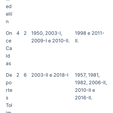
ed
ellí
n
On
4
2
1950, 2003-I,
1998 e 2011-
ce
2009-I e 2010-II.
II.
Ca
ld
as
De
2
6
2003-II e 2018-I
1957, 1981,
po
1982, 2006-II,
rte
2010-II e
s
2016-II.
Tol
im