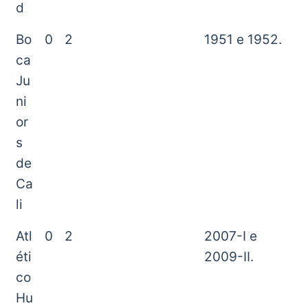
d
Bo
0
2
1951 e 1952.
ca
Ju
ni
or
s
de
Ca
li
Atl
0
2
2007-I e
éti
2009-II.
co
Hu