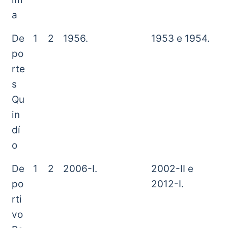
a
De
1
2
1956.
1953 e 1954.
po
rte
s
Qu
in
dí
o
De
1
2
2006-I.
2002-II e
po
2012-I.
rti
vo