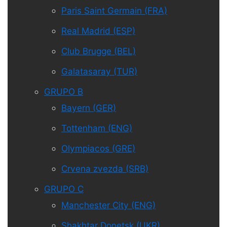
Paris Saint Germain (FRA)
Real Madrid (ESP)
Club Brugge (BEL)
Galatasaray (TUR)
GRUPO B
Bayern (GER)
Tottenham (ENG)
Olympiacos (GRE)
Crvena zvezda (SRB)
GRUPO C
Manchester City (ENG)
Shakhtar Donetsk (UKR)