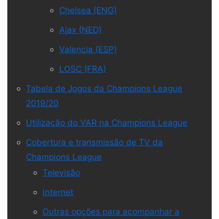
Chelsea (ENG)
Ajax (NED)
Valencia (ESP)
LOSC (FRA)
Tabela de Jogos da Champions League
2019/20
Utilização do VAR na Champions League
Cobertura e transmissão de TV da
Champions League
Televisão
Internet
Outras opções para acompanhar a