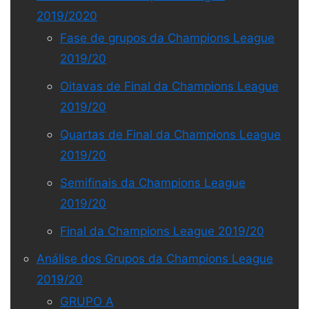
2019/2020
Fase de grupos da Champions League
2019/20
Oitavas de Final da Champions League
2019/20
Quartas de Final da Champions League
2019/20
Semifinais da Champions League
2019/20
Final da Champions League 2019/20
Análise dos Grupos da Champions League
2019/20
GRUPO A