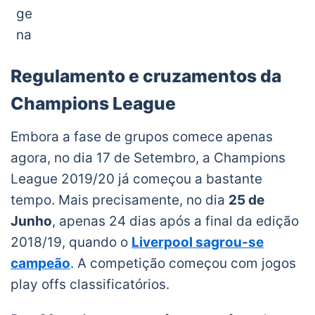
ge
na
Regulamento e cruzamentos da
Champions League
Embora a fase de grupos comece apenas
agora, no dia 17 de Setembro, a Champions
League 2019/20 já começou a bastante
tempo. Mais precisamente, no dia
25 de
Junho
, apenas 24 dias após a final da edição
2018/19, quando o
Liverpool sagrou-se
campeão
. A competição começou com jogos
play offs classificatórios.