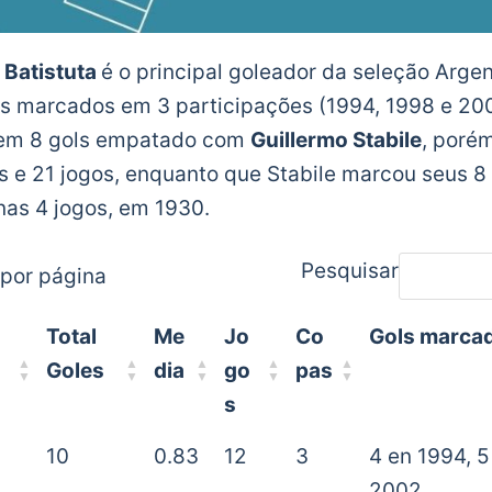
 Batistuta
é o principal goleador da seleção Arg
s marcados em 3 participações (1994, 1998 e 2002
em 8 gols empatado com
Guillermo Stabile
, poré
 e 21 jogos, enquanto que Stabile marcou seus 8
nas 4 jogos, em 1930.
Pesquisar
 por página
Total
Me
Jo
Co
Gols marca
Goles
dia
go
pas
s
10
0.83
12
3
4 en 1994, 5
2002