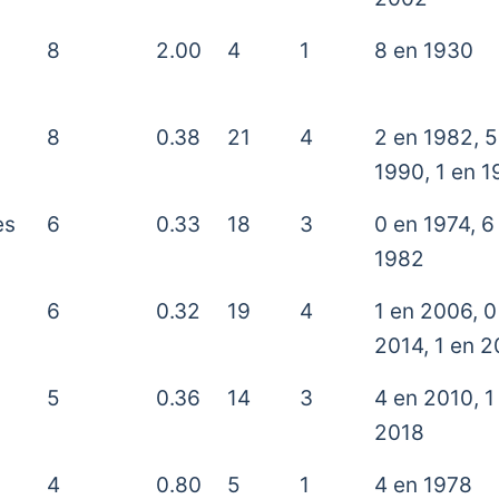
8
2.00
4
1
8 en 1930
8
0.38
21
4
2 en 1982, 5
1990, 1 en 
es
6
0.33
18
3
0 en 1974, 6
1982
6
0.32
19
4
1 en 2006, 0
2014, 1 en 2
5
0.36
14
3
4 en 2010, 1
2018
4
0.80
5
1
4 en 1978