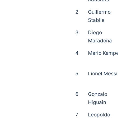
2
Guillermo
Stabile
3
Diego
Maradona
4
Mario Kemp
5
Lionel Messi
6
Gonzalo
Higuain
7
Leopoldo