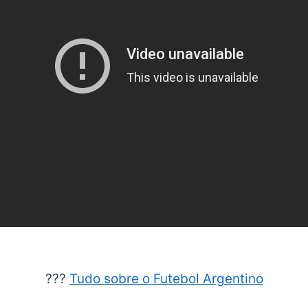
???
Tudo sobre o Futebol Argentino