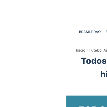
Pular
para
o
BRASILEIRÃO
conteúdo
Início
»
Futebol A
Todos 
h