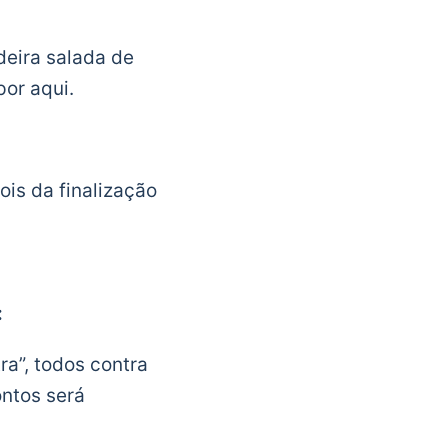
eira salada de
por aqui.
is da finalização
:
a”, todos contra
ntos será