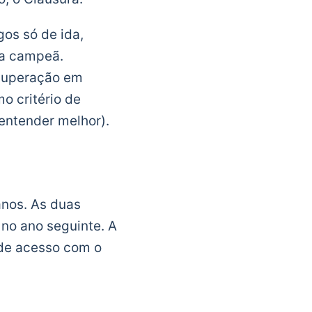
os só de ida,
da campeã.
 superação em
o critério de
entender melhor).
anos. As duas
no ano seguinte. A
 de acesso com o