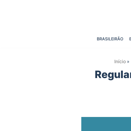
Pular
para
o
BRASILEIRÃO
conteúdo
Início
»
Regula