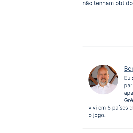
não tenham obtido
Be
Eu 
par
apa
Grê
vivi em 5 países d
o jogo.