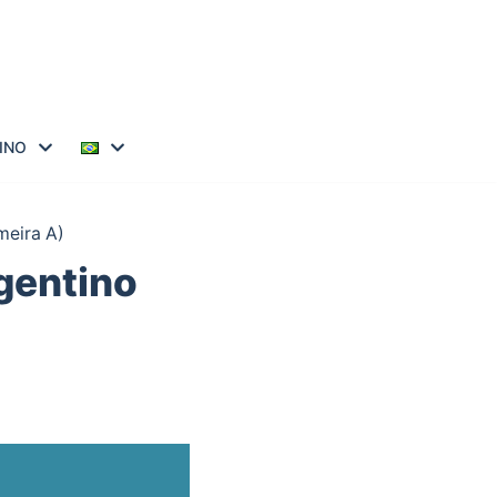
INO
meira A)
gentino