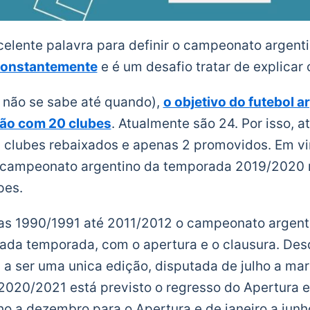
elente palavra para definir o campeonato argent
constantemente
e é um desafio tratar de explicar 
não se sabe até quando),
o objetivo do futebol a
são com 20 clubes
. Atualmente são 24. Por isso, a
 clubes rebaixados e apenas 2 promovidos. Em v
 campeonato argentino da temporada 2019/2020 
pes.
as 1990/1991 até 2011/2012 o campeonato argent
ada temporada, com o apertura e o clausura. De
 a ser uma unica edição, disputada de julho a mar
020/2021 está previsto o regresso do Apertura e
lho a dezembro para o Apertura e de janeiro a junh