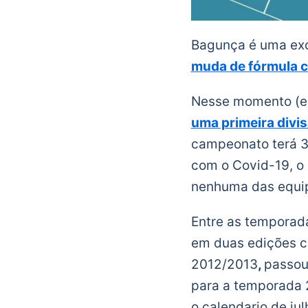
Bagunça é uma exc
muda de fórmula 
Nesse momento (e 
uma primeira divi
campeonato terá 3
com o Covid-19, o
nenhuma das equi
Entre as temporad
em duas edições c
2012/2013
,
passou
para a temporada 2
o calendario de ju