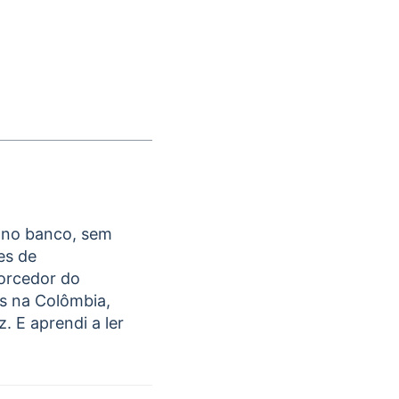
 no banco, sem
es de
Torcedor do
os na Colômbia,
. E aprendi a ler