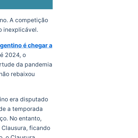
ino. A competição
o inexplicável.
rgentino é chegar a
té 2024, o
irtude da pandemia
não rebaixou
ino era disputado
sde a temporada
ço. No entanto,
 Clausura, ficando
o, o Clausura.