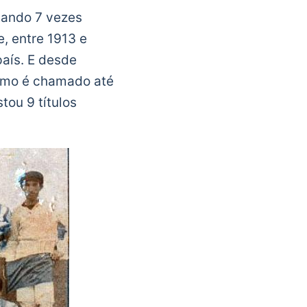
tando 7 vezes
e, entre 1913 e
país. E desde
como é chamado até
tou 9 títulos