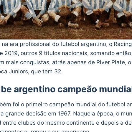
á na era profissional do futebol argentino, o Racin
e 2019, outros 9 títulos nacionais, somando então 1
om mais conquistas, atrás apenas de River Plate,
oca Juniors, que tem 32.
lube argentino campeão mundia
bém foi o primeiro campeão mundial do futebol a
 na grande decisão em 1967. Naquela época, o mun
l entre clubes do mesmo continente e depois a d
ontinentes europeu e sul americano.