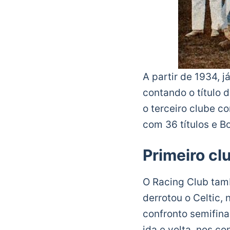
A partir de 1934, j
contando o título d
o terceiro clube c
com 36 títulos e B
Primeiro c
O Racing Club tam
derrotou o Celtic,
confronto semifina
ida e volta, nos c