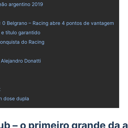
ão argentino 2019
x 0 Belgrano – Racing abre 4 pontos de vantagem
e título garantido
conquista do Racing
 Alejandro Donatti
t
em dose dupla
ub – o primeiro grande da 