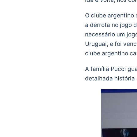
O clube argentino 
a derrota no jogo de
necessário um jog
Uruguai, e foi ven
clube argentino c
A família Pucci gu
detalhada história