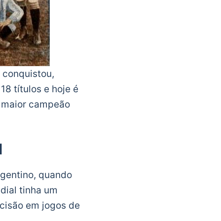
g conquistou,
8 títulos e hoje é
 o maior campeão
l
rgentino, quando
dial tinha um
ecisão em jogos de