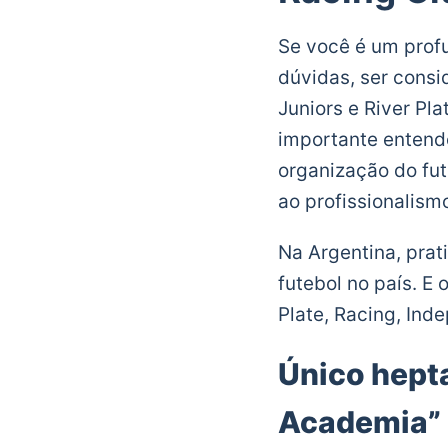
Se você é um profu
dúvidas, ser consi
Juniors e River Pl
importante entende
organização do fut
ao profissionalismo
Na Argentina, pra
futebol no país. E
Plate, Racing, Ind
Único hept
Academia”