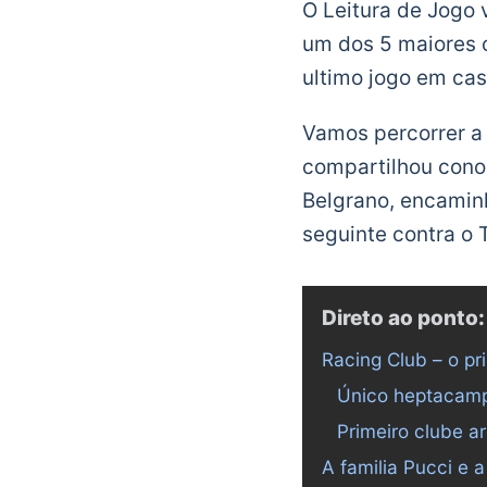
O Leitura de Jogo v
um dos 5 maiores 
ultimo jogo em casa
Vamos percorrer a 
compartilhou conos
Belgrano, encaminh
seguinte contra o T
Direto ao ponto:
Racing Club – o pr
Único heptacamp
Primeiro clube a
A familia Pucci e 