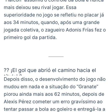
mais deixou seu rival jogar. Essa
superioridade no jogo se refletiu no placar já
aos 34 minutos, quando, após uma grande
jogada coletiva, o zagueiro Adonis Frías fez o
primeiro gol da partida.
?? ¡El gol que abrió el camino hacia el
título! ?
Depois disso, o desenvolvimento do jogo não
mudou em nada e a situação do “Granate”
⚽️?? Adonis Frías marcó el primer tanto
piorou ainda mais aos 62 minutos, depois de
del 3⃣-0⃣ de
@ClubDefensayJus
sobre
Alexis Pérez cometer um erro gravíssimo ao
@clublanus
en la gran Final de la
tentar passar a bola ao goleiro e entregá-la a
CONMEBOL