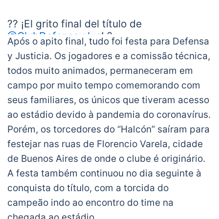
— CONMEBOL Sudamericana
(@Sudamericana)
January 23, 2021
?? ¡El grito final del título de
@ClubDefensayJus
! ?
Após o apito final, tudo foi festa para Defensa
y Justicia. Os jogadores e a comissão técnica,
⚽️?? Washington Camacho selló el 3⃣-0⃣
todos muito animados, permaneceram em
sobre
@clublanus
en la Final y el Halcón
campo por muito tempo comemorando com
de Varela se quedó con
seus familiares, os únicos que tiveram acesso
#LaGranConquista
?
pic.twitter.com/gI8aKSruJe
ao estádio devido à pandemia do coronavírus.
— CONMEBOL Sudamericana
Porém, os torcedores do “Halcón” saíram para
(@Sudamericana)
January 23, 2021
festejar nas ruas de Florencio Varela, cidade
de Buenos Aires de onde o clube é originário.
A festa também continuou no dia seguinte à
conquista do título, com a torcida do
campeão indo ao encontro do time na
chegada ao estádio.