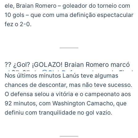
ele, Braian Romero – goleador do torneio com
#Sudamericana
.
#LaGranConquista
pic.twitter.com/xxOMrzAiWa
10 gols – que com uma definição espectacular
— CONMEBOL Sudamericana
fez o 2-0.
(@Sudamericana)
January 23, 2021
?? ¿Gol? ¡GOLAZO! Braian Romero marcó
el 2⃣-0⃣ de
@ClubDefensayJus
en la Final
Nos últimos minutos Lanús teve algumas
de la CONMEBOL
#Sudamericana
?
chances de descontar, mas não teve sucesso.
O defensa selou a vitória e o campeonato aos
⚽️?? Con una sutil definición, el delantero
92 minutos, com Washington Camacho, que
logró su ? gol en 9⃣ partidos y gritó
definiu com tranquilidade no gol vazio.
campeón con el Halcón de
Varela.
#LaGranConquista
pic.twitter.com/1S4XJEmL9M