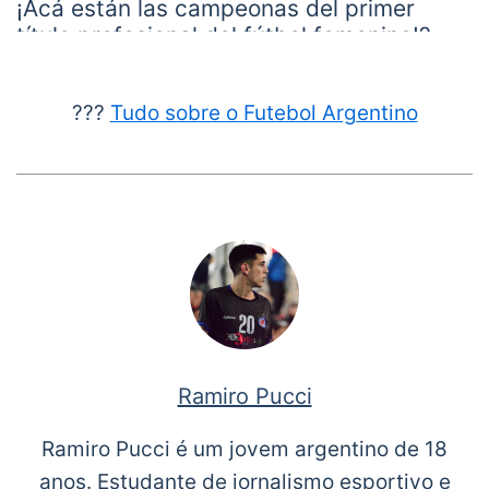
¡Acá están las campeonas del primer
título profesional del fútbol femenino!?
#GladiadorasCampeonas
✨
pic.twitter.com/cAZj3NVRzs
???
Tudo sobre o Futebol Argentino
— Boca Juniors (@BocaJrsOficial)
January 20,
2021
Ramiro Pucci
Ramiro Pucci é um jovem argentino de 18
anos. Estudante de jornalismo esportivo e