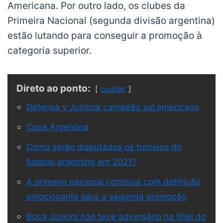
Americana. Por outro lado, os clubes da
Primeira Nacional (segunda divisão argentina)
estão lutando para conseguir a promoção à
categoria superior.
Direto ao ponto:
ocultar
Defensa y Justicia campeão sul americano
Copa Argentina
Como serão disputados os torneios do
futebol argentino em 2021?
A primeira nacional continua com definição
emocionante para a segunda promoção
Boca Juniors não teve adversário na final do