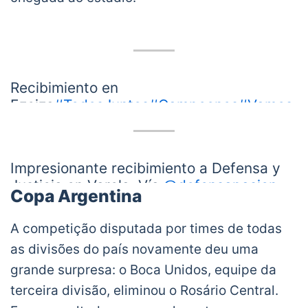
Recibimiento en
Ezeiza
#TodosJuntos
#Campeones
#Vamos
Defe
????
pic.twitter.com/OcG3ILk9M5
— Defensa y Justicia (Seguí cuidandote?)
Impresionante recibimiento a Defensa y
(@ClubDefensayJus)
January 24, 2021
Justicia en Varela. Vía
@defensapasion
Copa Argentina
pic.twitter.com/YQ9UKG7t9F
— VarskySports (@VarskySports)
January 24,
A competição disputada por times de todas
2021
as divisões do país novamente deu uma
grande surpresa: o Boca Unidos, equipe da
terceira divisão, eliminou o Rosário Central.