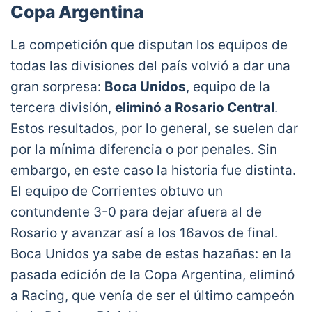
Justicia en Varela. Vía
@defensapasion
Copa Argentina
pic.twitter.com/YQ9UKG7t9F
— VarskySports (@VarskySports)
January 24,
La competición que disputan los equipos de
2021
todas las divisiones del país volvió a dar una
gran sorpresa:
Boca Unidos
, equipo de la
tercera división,
eliminó a Rosario Central
.
Estos resultados, por lo general, se suelen dar
por la mínima diferencia o por penales. Sin
embargo, en este caso la historia fue distinta.
El equipo de Corrientes obtuvo un
contundente 3-0 para dejar afuera al de
Rosario y avanzar así a los 16avos de final.
Boca Unidos ya sabe de estas hazañas: en la
pasada edición de la Copa Argentina, eliminó
a Racing, que venía de ser el último campeón