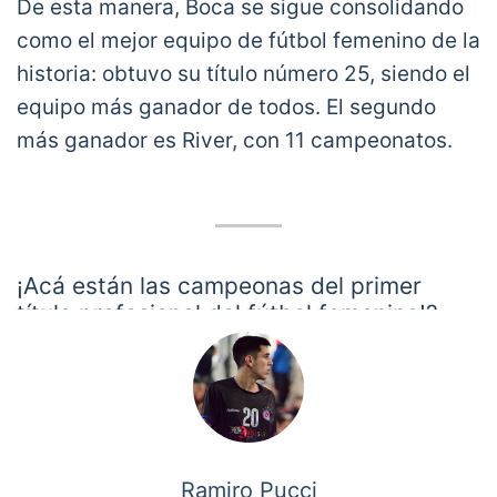
De esta manera, Boca se sigue consolidando
como el mejor equipo de fútbol femenino de la
historia: obtuvo su título número 25, siendo el
equipo más ganador de todos. El segundo
más ganador es River, con 11 campeonatos.
¡Acá están las campeonas del primer
título profesional del fútbol femenino!?
#GladiadorasCampeonas
✨
pic.twitter.com/cAZj3NVRzs
— Boca Juniors (@BocaJrsOficial)
January 20,
2021
Ramiro Pucci