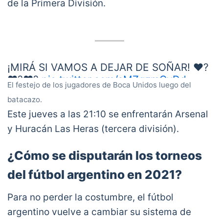
de la Primera División.
¡MIRÁ SI VAMOS A DEJAR DE SOÑAR! ❤️?
❤️?❤️?
pic.twitter.com/sMZgzmCyDd
El festejo de los jugadores de Boca Unidos luego del
— República Aurirroja (@BocaUnidosRA)
batacazo.
January 21, 2021
Este jueves a las 21:10 se enfrentarán Arsenal
y Huracán Las Heras (tercera división).
¿Cómo se disputarán los torneos
del fútbol argentino en 2021?
Para no perder la costumbre, el fútbol
argentino vuelve a cambiar su sistema de