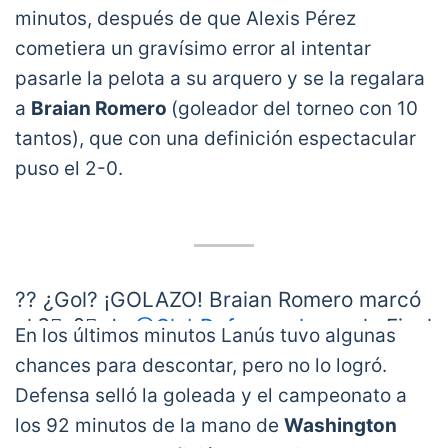
del 3⃣-0⃣ de
@ClubDefensayJus
sobre
minutos, después de que Alexis Pérez
@clublanus
en la gran Final de la
cometiera un gravísimo error al intentar
CONMEBOL
pasarle la pelota a su arquero y se la regalara
#Sudamericana
.
#LaGranConquista
pic.twitter.com/xxOMrzAiWa
a
Braian Romero
(goleador del torneo con 10
— CONMEBOL Sudamericana
tantos), que con una definición espectacular
(@Sudamericana)
January 23, 2021
puso el 2-0.
?? ¿Gol? ¡GOLAZO! Braian Romero marcó
el 2⃣-0⃣ de
@ClubDefensayJus
en la Final
En los últimos minutos Lanús tuvo algunas
de la CONMEBOL
#Sudamericana
?
chances para descontar, pero no lo logró.
Defensa selló la goleada y el campeonato a
⚽️?? Con una sutil definición, el delantero
los 92 minutos de la mano de
Washington
logró su ? gol en 9⃣ partidos y gritó