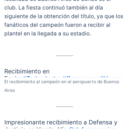
club. La fiesta continuó también al día
siguiente de la obtención del título, ya que los
fanáticos del campeón fueron a recibir al
plantel en la llegada a su estadio.
Recibimiento en
Ezeiza
#TodosJuntos
#Campeones
#Vamos
El recibimiento al campeón en el aeropuerto de Buenos
Defe
Aires
????
pic.twitter.com/OcG3ILk9M5
— Defensa y Justicia (Seguí cuidandote?)
(@ClubDefensayJus)
January 24, 2021
Impresionante recibimiento a Defensa y