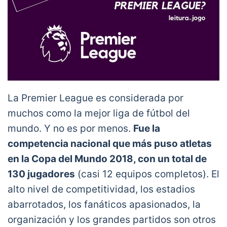
La Premier League es considerada por
muchos como la mejor liga de fútbol del
mundo. Y no es por menos.
Fue la
competencia nacional que más puso atletas
en la Copa del Mundo 2018, con un total de
130 jugadores
(casi 12 equipos completos). El
alto nivel de competitividad, los estadios
abarrotados, los fanáticos apasionados, la
organización y los grandes partidos son otros