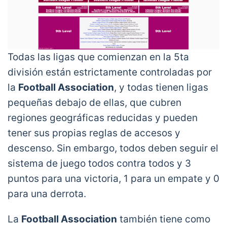
Todas las ligas que comienzan en la 5ta
división están estrictamente controladas por
la
Football Association
, ​​y todas tienen ligas
pequeñas debajo de ellas, que cubren
regiones geográficas reducidas y pueden
tener sus propias reglas de accesos y
descenso. Sin embargo, todos deben seguir el
sistema de juego todos contra todos y 3
puntos para una victoria, 1 para un empate y 0
para una derrota.
La
Football Association
también tiene como