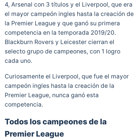
4, Arsenal con 3 títulos y el Liverpool, que era
el mayor campeón ingles hasta la creación de
la Premier League y que ganó su primera
competencia en la temporada 2019/20.
Blackburn Rovers y Leicester cierran el
selecto grupo de campeones, con 1 logro
cada uno.
Curiosamente el Liverpool, que fue el mayor
campeón ingles hasta la creación de la
Premier League, nunca ganó esta
competencia.
Todos los campeones de la
Premier League