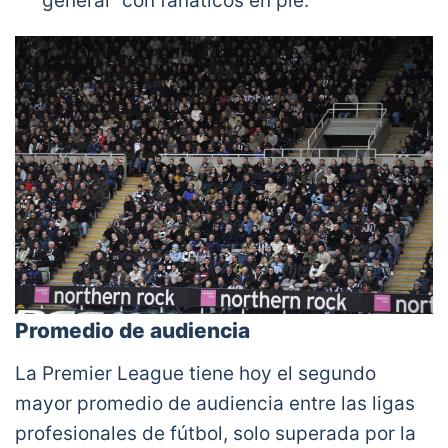
“general” con fanáticos en pie.
Promedio de audiencia
La Premier League tiene hoy el segundo
mayor promedio de audiencia entre las ligas
profesionales de fútbol, ​​solo superada por la