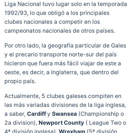
Liga Nacional tuvo lugar solo en la temporada
1992/93, lo que obligó a los principales
clubes nacionales a competir en los
campeonatos nacionales de otros países.
Por otro lado, la geografía particular de Gales
y el precario transporte norte-sur del país
hicieron que fuera más fácil viajar de este a
oeste, es decir, a Inglaterra, que dentro del
propio país.
Actualmente, 5 clubes galeses compiten en
las más variadas divisiones de la liga inglesa,
a saber,
Cardiff
y
Swansea
(Championship o
2a division),
Newport County
( League Two o
4ª división inglesa),
Wrexham
(5ª división