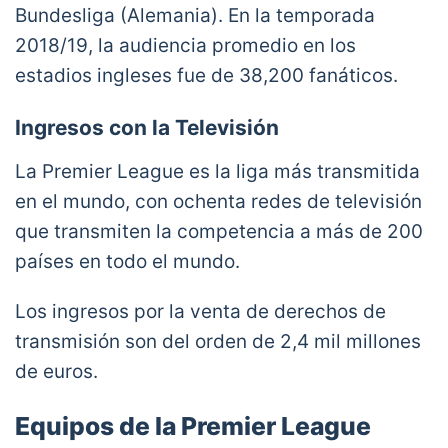
Bundesliga (Alemania). En la temporada
2018/19, la audiencia promedio en los
estadios ingleses fue de 38,200 fanáticos.
Ingresos con la Televisión
La Premier League es la liga más transmitida
en el mundo, con ochenta redes de televisión
que transmiten la competencia a más de 200
países en todo el mundo.
Los ingresos por la venta de derechos de
transmisión son del orden de 2,4 mil millones
de euros.
Equipos de la Premier League