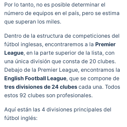
Por lo tanto, no es posible determinar el
número de equipos en el país, pero se estima
que superan los miles.
Dentro de la estructura de competiciones del
fútbol inglesas, encontraremos a la
Premier
League
, en la parte superior de la lista, con
una única división que consta de 20 clubes.
Debajo de la Premier League, encontramos la
English Football League
, que se compone de
tres divisiones de 24 clubes
cada una. Todos
estos 92 clubes son profesionales.
Aquí están las 4 divisiones principales del
fútbol inglés: