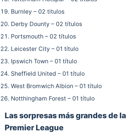
Burnley – 02 titulos
Derby Dounty – 02 títulos
Portsmouth – 02 títulos
Leicester City – 01 título
Ipswich Town – 01 título
Sheffield United – 01 título
West Bromwich Albion – 01 título
Notthingham Forest – 01 título
Las sorpresas más grandes de la
Premier League