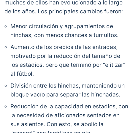
muchos de ellos han evolucionado a lo largo
de los años. Los principales cambios fueron:
Menor circulación y agrupamientos de
hinchas, con menos chances a tumultos.
Aumento de los precios de las entradas,
motivado por la reducción del tamaño de
los estadios, pero que terminó por “elitizar”
al fútbol.
División entre los hinchas, manteniendo un
bloque vacío para separar las hinchadas.
Reducción de la capacidad en estadios, con
la necesidad de aficionados sentados en
sus asientos. Con esto, se abolió la