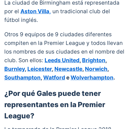
La ciudad de Birmingham está representada
por el
Aston Villa,
un tradicional club del
fútbol inglés.
Otros 9 equipos de 9 ciudades diferentes
compiten en la Premier League y todos llevan
los nombres de sus ciudades en el nombre del
club. Son ellos:
Leeds United
,
Brighton
,
Burnley
,
Leicester
,
Newcastle
,
Norwich
,
Southampton
,
Watford
e
Wolverhampton
.
¿Por qué Gales puede tener
representantes en la Premier
League?