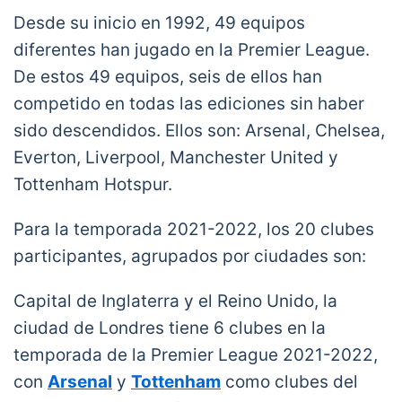
Desde su inicio en 1992, 49 equipos
diferentes han jugado en la Premier League.
De estos 49 equipos, seis de ellos han
competido en todas las ediciones sin haber
sido descendidos. Ellos son: Arsenal, Chelsea,
Everton, Liverpool, Manchester United y
Tottenham Hotspur.
Para la temporada 2021-2022, los 20 clubes
participantes, agrupados por ciudades son:
Capital de Inglaterra y el Reino Unido, la
ciudad de Londres tiene 6 clubes en la
temporada de la Premier League 2021-2022,
con
Arsenal
y
Tottenham
como clubes del