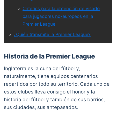
Criterios para la obtención de visado
para jugadores no-europeos en la
Premier League
¿Quién transmite la Premier League?
Historia de la Premier League
Inglaterra es la cuna del fútbol y,
naturalmente, tiene equipos centenarios
repartidos por todo su territorio. Cada uno de
estos clubes lleva consigo el honor y la
historia del fútbol y también de sus barrios,
sus ciudades, sus antepasados.