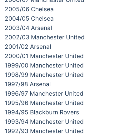
2005/06 Chelsea
2004/05 Chelsea
2003/04 Arsenal
2002/03 Manchester United
2001/02 Arsenal
2000/01 Manchester United
1999/00 Manchester United
1998/99 Manchester United
1997/98 Arsenal
1996/97 Manchester United
1995/96 Manchester United
1994/95 Blackburn Rovers
1993/94 Manchester United
1992/93 Manchester United