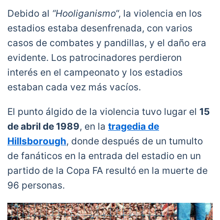
Debido al
“Hooliganismo
“, la violencia en los
estadios estaba desenfrenada, con varios
casos de combates y pandillas, y el daño era
evidente. Los patrocinadores perdieron
interés en el campeonato y los estadios
estaban cada vez más vacíos.
El punto álgido de la violencia tuvo lugar el
15
de abril de 1989
, en la
tragedia de
Hillsborough
, donde después de un tumulto
de fanáticos en la entrada del estadio en un
partido de la Copa FA resultó en la muerte de
96 personas.