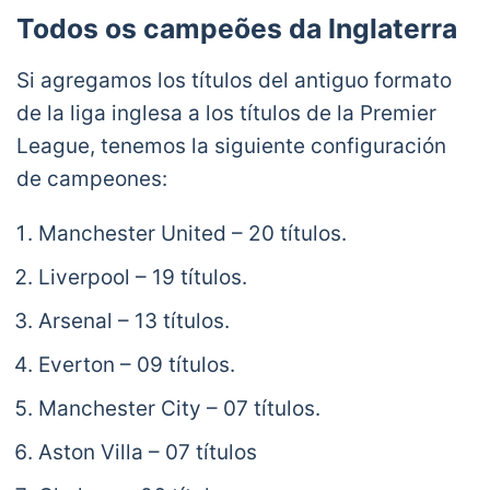
Todos os campeões da Inglaterra
Si agregamos los títulos del antiguo formato
de la liga inglesa a los títulos de la Premier
League, tenemos la siguiente configuración
de campeones:
Manchester United – 20 títulos.
Liverpool – 19 títulos.
Arsenal – 13 títulos.
Everton – 09 títulos.
Manchester City – 07 títulos.
Aston Villa – 07 títulos