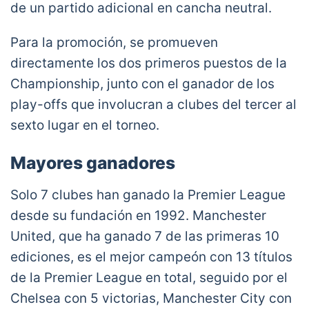
de un partido adicional en cancha neutral.
Para la promoción, se promueven
directamente los dos primeros puestos de la
Championship, junto con el ganador de los
play-offs que involucran a clubes del tercer al
sexto lugar en el torneo.
Mayores ganadores
Solo 7 clubes han ganado la Premier League
desde su fundación en 1992. Manchester
United, que ha ganado 7 de las primeras 10
ediciones, es el mejor campeón con 13 títulos
de la Premier League en total, seguido por el
Chelsea con 5 victorias, Manchester City con