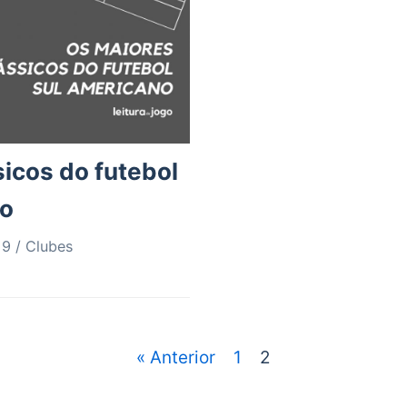
icos do futebol
no
19
Clubes
« Anterior
1
2