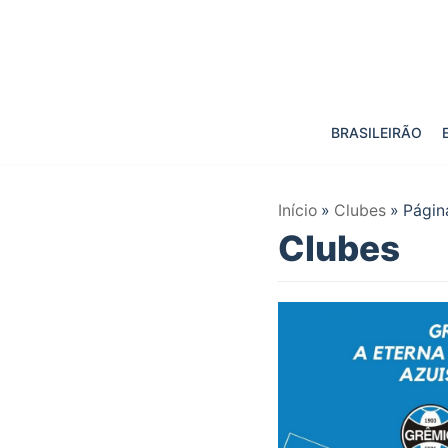
Pular
para
o
BRASILEIRÃO
conteúdo
Início
»
Clubes
»
Págin
Clubes