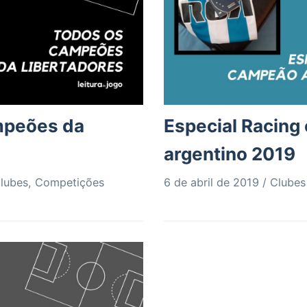
mpeões da
Especial Racin
argentino 2019
lubes
,
Competições
6 de abril de 2019
Clubes