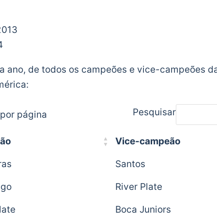
2013
4
no a ano, de todos os campeões e vice-campeões d
mérica:
Pesquisar
 por página
ão
Vice-campeão
ras
Santos
ngo
River Plate
late
Boca Juniors