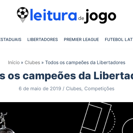
ESTADUAIS
LIBERTADORES
PREMIER LEAGUE
FUTEBOL LAT
Início
»
Clubes
»
Todos os campeões da Libertadores
s os campeões da Liberta
6 de maio de 2019
Clubes
,
Competições