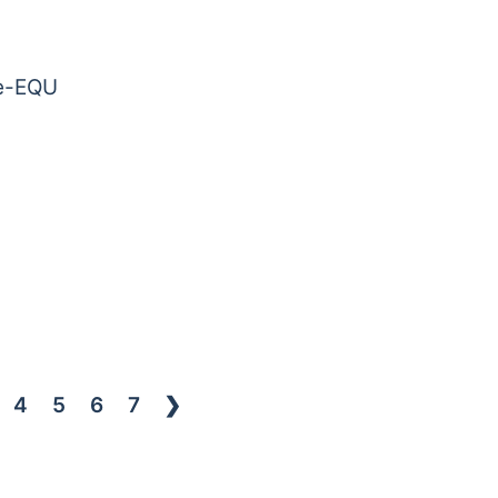
le-EQU
4
5
6
7
❯