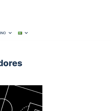
INO
dores