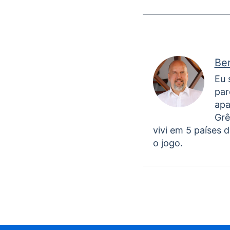
Be
Eu 
par
apa
Grê
vivi em 5 países d
o jogo.