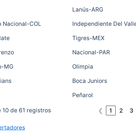
Lanús-ARG
co Nacional-COL
Independiente Del Val
late
Tigres-MEX
renzo
Nacional-PAR
co-MG
Olimpia
hians
Boca Juniors
Peñarol
 10 de 61 registros
❮
1
2
3
ertadores