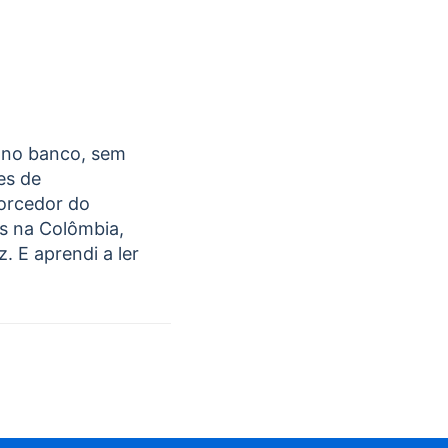
 no banco, sem
es de
Torcedor do
os na Colômbia,
. E aprendi a ler