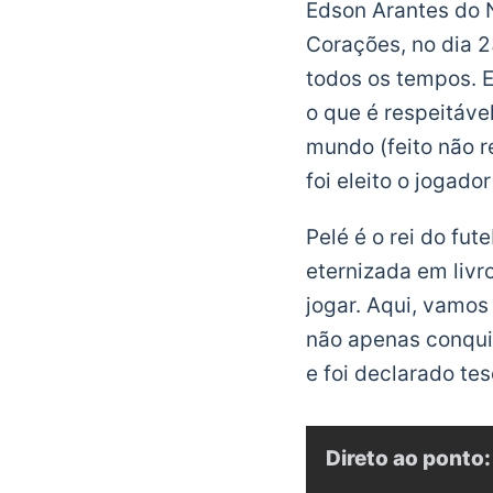
Edson Arantes do 
Corações, no dia 2
todos os tempos. E
o que é respeitáve
mundo (feito não r
foi eleito o jogado
Pelé é o rei do fut
eternizada em livr
jogar. Aqui, vamos
não apenas conquis
e foi declarado tes
Direto ao ponto: