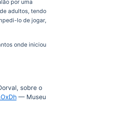
alão por uma
de adultos, tendo
pedi-lo de jogar,
ntos onde iniciou
Dorval, sobre o
2sOxDh
— Museu