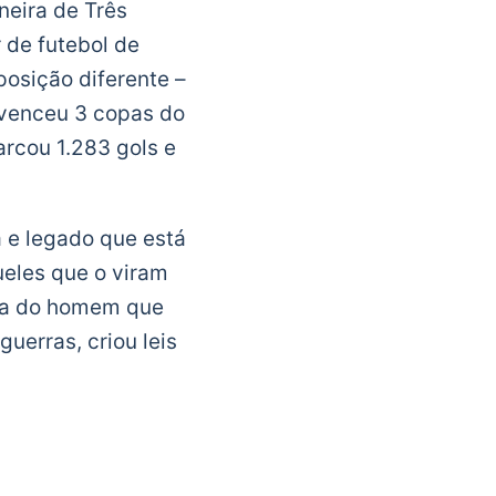
neira de Três
 de futebol de
osição diferente –
: venceu 3 copas do
arcou 1.283 gols e
a e legado que está
ueles que o viram
ida do homem que
uerras, criou leis