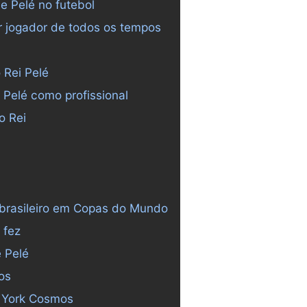
e Pelé no futebol
r jogador de todos os tempos
 Rei Pelé
 Pelé como profissional
o Rei
 brasileiro em Copas do Mundo
 fez
e Pelé
os
w York Cosmos