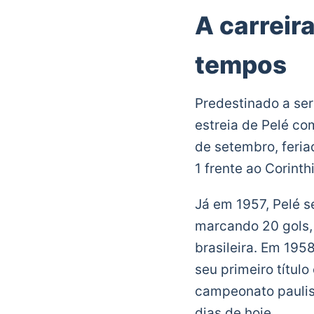
A carreir
tempos
Predestinado a ser 
estreia de Pelé co
de setembro, feria
1 frente ao Corint
Já em 1957, Pelé se
marcando 20 gols, 
brasileira. Em 195
seu primeiro títul
campeonato paulist
dias de hoje.