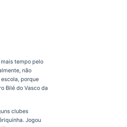
l
e mais tempo pelo
ialmente, não
 escola, porque
ro Bilé do Vasco da
guns clubes
riquinha. Jogou