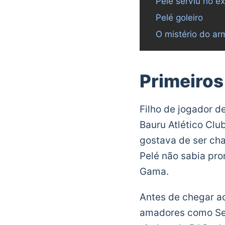
Pelé serviu no ex
Pelé goleiro
O mistério do arm
Primeiros
Filho de jogador d
Bauru Atlético Clu
gostava de ser cha
Pelé não sabia pro
Gama.
Antes de chegar ao
amadores como Set