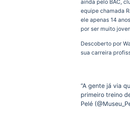
ainda pelo BAC, cl
equipe chamada Rad
ele apenas 14 anos
por ser muito jov
Descoberto por Wal
sua carreira profis
“A gente já via q
primeiro treino d
Pelé (@Museu_P