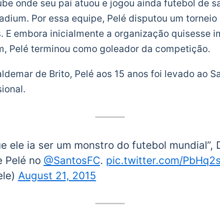
ube onde seu pai atuou e jogou ainda futebol de s
ium. Por essa equipe, Pelé disputou um torneio 
. E embora inicialmente a organização quisesse im
em, Pelé terminou como goleador da competição.
demar de Brito, Pelé aos 15 anos foi levado ao Sa
sional.
ue ele ia ser um monstro do futebol mundial”, 
e Pelé no
@SantosFC
.
pic.twitter.com/PbHq
ele)
August 21, 2015