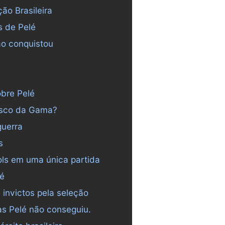
ção Brasileira
s de Pelé
ão conquistou
obre Pelé
asco da Gama?
guerra
s
ls em uma única partida
lé
 invictos pela seleção
s Pelé não conseguiu.