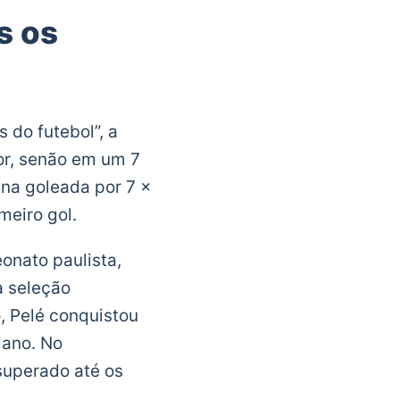
s os
 do futebol”, a
or, senão em um 7
 na goleada por 7 x
meiro gol.
eonato paulista,
a seleção
, Pelé conquistou
 ano. No
superado até os