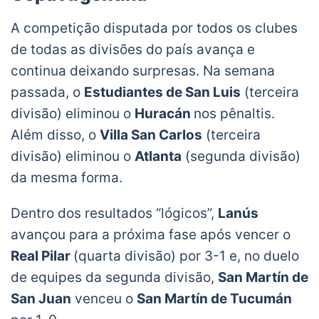
A competição disputada por todos os clubes
de todas as divisões do país avança e
continua deixando surpresas. Na semana
passada, o
Estudiantes de San Luis
(terceira
divisão) eliminou o
Huracán
nos pênaltis.
Além disso, o
Villa San Carlos
(terceira
divisão) eliminou o
Atlanta
(segunda divisão)
da mesma forma.
Dentro dos resultados “lógicos”,
Lanús
avançou para a próxima fase após vencer o
Real Pilar
(quarta divisão) por 3-1 e, no duelo
de equipes da segunda divisão,
San Martín de
San Juan
venceu o
San Martín de Tucumán