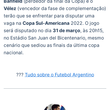
Banfield
(perdedor da final da Copa) e o
Vélez
(vencedor da fase de complementação)
terão que se enfrentar para disputar uma
vaga na
Copa Sul-Americana
2022. O jogo
será disputado no dia
31 de março
, às 20h15,
no Estádio San Juan del Bicentenario, mesmo
cenário que sediou as finais da última copa
nacional.
???
Tudo sobre o Futebol Argentino