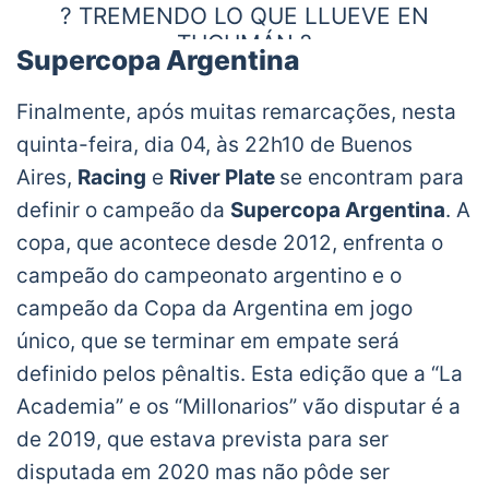
? TREMENDO LO QUE LLUEVE EN
TUCUMÁN ?
Supercopa Argentina
El árbitro Nazareno Arasa SUSPENDIÓ el
Finalmente, após muitas remarcações, nesta
partido entre Atlético Tucumán y Huracán
quinta-feira, dia 04, às 22h10 de Buenos
por las intensas lluvias
Aires,
Racing
e
River Plate
se encontram para
❌
#CopaDeLaLigaxTNTsports
pic.twitter.com/jrJO4KGubX
definir o campeão da
Supercopa Argentina
. A
— TNT Sports Argentina (@TNTSportsAR)
copa, que acontece desde 2012, enfrenta o
March 2, 2021
campeão do campeonato argentino e o
campeão da Copa da Argentina em jogo
único, que se terminar em empate será
definido pelos pênaltis. Esta edição que a “La
Academia” e os “Millonarios” vão disputar é a
de 2019, que estava prevista para ser
disputada em 2020 mas não pôde ser