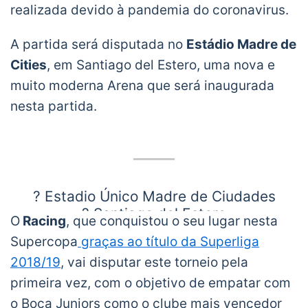
realizada devido à pandemia do coronavirus.
A partida será disputada no
Estádio Madre de
Cities
, em Santiago del Estero, uma nova e
muito moderna Arena que será inaugurada
nesta partida.
?️ Estadio Único Madre de Ciudades
? Santiago del Estero
O
Racing
, que conquistou o seu lugar nesta
? 30.000 personas de capacidad
Supercopa
graças ao título da Superliga
? Costó $1.500 millones
2018/19
, vai disputar este torneio pela
?️ Fue terminado en mayo del 2020
primeira vez, com o objetivo de empatar com
? 4/3 Supercopa Argentina
o Boca Juniors como o clube mais vencedor