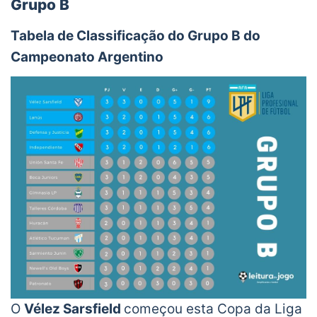
Grupo B
Renzo Tesuri (Godoy Cruz) y Milton
Giménez (Central Córdoba de Santiago
Tabela de Classificação do Grupo B do
del Estero). Los tres merece el premio al
Campeonato Argentino
#GolDeLaFecha
⚽️?.
pic.twitter.com/1Y0N0FK5cn
— VarskySports (@VarskySports)
March 2,
2021
O
Vélez Sarsfield
começou esta Copa da Liga