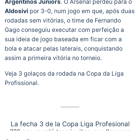
Argentinos Juniors
. O Arsenal perdeu para o
Aldosivi
por 3-0, num jogo em que, após duas
rodadas sem vitórias, o time de Fernando
Gago conseguiu executar com perfeição a
sua ideia de jogo baseada em ficar com a
bola e atacar pelas laterais, conquistando
assim a primeira vitória no torneio.
Veja 3 golaços da rodada na Copa da Liga
Profissional.
La fecha 3 de la Copa Liga Profesional
??? nos regaló tres joyitas que llevaron
las firmas de Gabriel Alanís (Sarmiento),