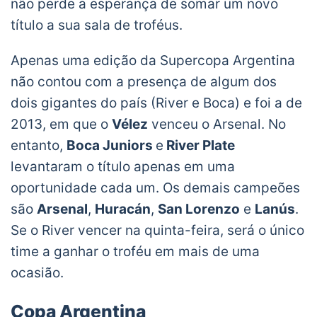
não perde a esperança de somar um novo
título a sua sala de troféus.
Apenas uma edição da Supercopa Argentina
não contou com a presença de algum dos
dois gigantes do país (River e Boca) e foi a de
2013, em que o
Vélez
venceu o Arsenal. No
entanto,
Boca Juniors
e
River Plate
levantaram o título apenas em uma
oportunidade cada um. Os demais campeões
são
Arsenal
,
Huracán
,
San Lorenzo
e
Lanús
.
Se o River vencer na quinta-feira, será o único
time a ganhar o troféu em mais de uma
ocasião.
Copa Argentina