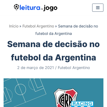
Pular
para
Início
»
Futebol Argentino
»
Semana de decisão no
o
futebol da Argentina
conteúdo
Semana de decisão no
futebol da Argentina
2 de março de 2021
Futebol Argentino