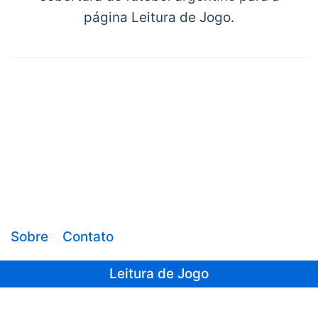
página Leitura de Jogo.
Sobre
Contato
Leitura de Jogo
Sair da versão mobile