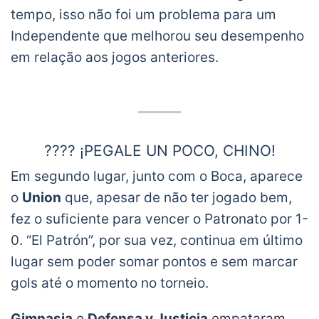
tempo, isso não foi um problema para um
Independente que melhorou seu desempenho
em relação aos jogos anteriores.
???? ¡PEGALE UN POCO, CHINO!
Em segundo lugar, junto com o Boca, aparece
Sensacional remate al ángulo ? de Matías
o
Union
que, apesar de não ter jogado bem,
Esquivel que gritó todo
#Lanús
: fue el gol
fez o suficiente para vencer o Patronato por 1-
⚽️ que valió un triunfo (2-1) ante Atlético
0. “El Patrón”, por sua vez, continua em último
Tucumán.
lugar sem poder somar pontos e sem marcar
? Resumen completo, en nuestro canal de
gols até o momento no torneio.
YouTube:
https://t.co/wI33JocQE2
pic.twitter.com/szNc7et0Xy
Gimnasia
e
Defensa y Justicia
empataram