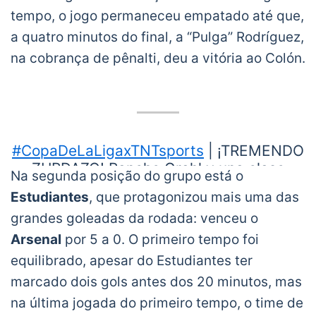
tempo, o jogo permaneceu empatado até que,
a quatro minutos do final, a “Pulga” Rodríguez,
na cobrança de pênalti, deu a vitória ao Colón.
#CopaDeLaLigaxTNTsports
| ¡TREMENDO
ZURDAZO! Pancho Grahl y una clase
Na segunda posição do grupo está o
magistral para clavar un tiro libre increíble
Estudiantes
, que protagonizou mais uma das
y el 1-1 del Tiburón en Santa
grandes goleadas da rodada: venceu o
Fe.
#COLALDxTNTsports
pic.twitter.com/DkiNZFmVPy
Arsenal
por 5 a 0. O primeiro tempo foi
— TNT Sports Argentina (@TNTSportsAR)
equilibrado, apesar do Estudiantes ter
March 6, 2021
marcado dois gols antes dos 20 minutos, mas
na última jogada do primeiro tempo, o time de