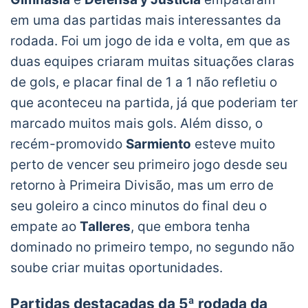
— Fortaleza Granate (en ?) (@fortalezagrana)
em uma das partidas mais interessantes da
March 7, 2021
rodada. Foi um jogo de ida e volta, em que as
duas equipes criaram muitas situações claras
de gols, e placar final de 1 a 1 não refletiu o
que aconteceu na partida, já que poderiam ter
marcado muitos mais gols. Além disso, o
recém-promovido
Sarmiento
esteve muito
perto de vencer seu primeiro jogo desde seu
retorno à Primeira Divisão, mas um erro de
seu goleiro a cinco minutos do final deu o
empate ao
Talleres
, que embora tenha
dominado no primeiro tempo, no segundo não
soube criar muitas oportunidades.
Partidas destacadas da 5ª rodada da