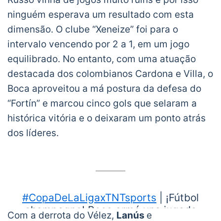
ninguém esperava um resultado com esta
dimensão. O clube “Xeneize” foi para o
intervalo vencendo por 2 a 1, em um jogo
equilibrado. No entanto, com uma atuação
destacada dos colombianos Cardona e Villa, o
Boca aproveitou a má postura da defesa do
“Fortín” e marcou cinco gols que selaram a
histórica vitória e o deixaram um ponto atrás
dos líderes.
#CopaDeLaLigaxTNTsports
| ¡Fútbol
champagne! Boca armó una jugada
Com a derrota do Vélez,
Lanús
e