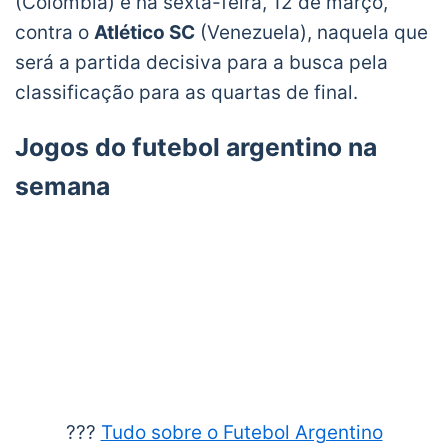
(Colômbia) e na sexta-feira, 12 de março,
contra o
Atlético SC
(Venezuela), naquela que
será a partida decisiva para a busca pela
classificação para as quartas de final.
Jogos do futebol argentino na
semana
???
Tudo sobre o Futebol Argentino