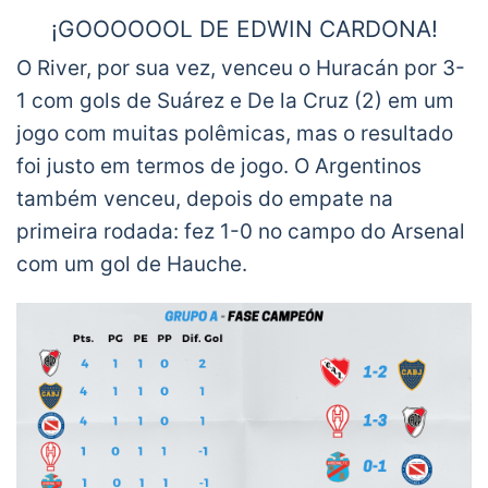
¡GOOOOOOL DE EDWIN CARDONA!
O River, por sua vez, venceu o Huracán por 3-
90+1 Independiente 1-2 Boca Juniors. El
1 com gols de Suárez e De la Cruz (2) em um
colombiano anotó el gol del triunfo para
jogo com muitas polêmicas, mas o resultado
Boca, luego del pase de Sebastián Villa.
¡Grande
foi justo em termos de jogo. O Argentinos
Edwin!
pic.twitter.com/oSrpMd3Pnh
também venceu, depois do empate na
— Deporte Colombiano ??
primeira rodada: fez 1-0 no campo do Arsenal
(@DeportColombia)
December 21, 2020
com um gol de Hauche.