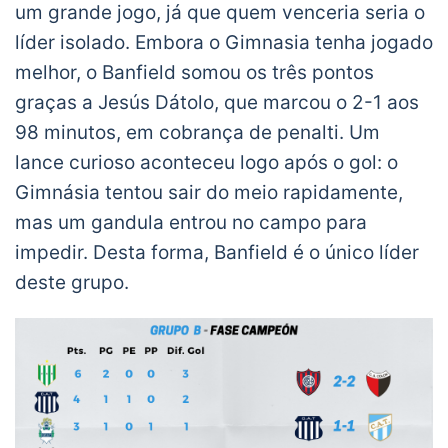
um grande jogo, já que quem venceria seria o
un derechazo tremendo y dio vuelta el
líder isolado. Embora o Gimnasia tenha jogado
encuentro ante San Lorenzo.
melhor, o Banfield somou os três pontos
San Lorenzo ? Colón
graças a Jesús Dátolo, que marcou o 2-1 aos
pic.twitter.com/k3DQWqrDSd
98 minutos, em cobrança de penalti. Um
— TNT Sports LA (en ?) (@TNTSportsLA)
lance curioso aconteceu logo após o gol: o
December 20, 2020
Gimnásia tentou sair do meio rapidamente,
mas um gandula entrou no campo para
impedir. Desta forma, Banfield é o único líder
deste grupo.