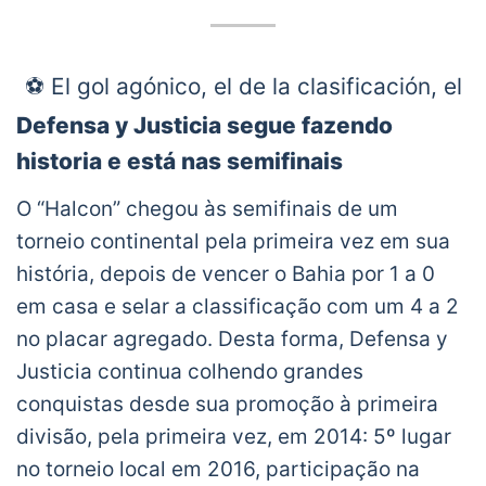
⚽️ El gol agónico, el de la clasificación, el
heroico, el de Juan Martín Lucero para
Defensa y Justicia segue fazendo
meterse en las semifinales de la
historia e está nas semifinais
CONMEBOL
#Sudamericana
.
#JuegaVélez
pic.twitter.com/sOKhujCsUH
O “Halcon” chegou às semifinais de um
— Vélez Sarsfield (@Velez)
December 16,
torneio continental pela primeira vez em sua
2020
história, depois de vencer o Bahia por 1 a 0
em casa e selar a classificação com um 4 a 2
no placar agregado. Desta forma, Defensa y
Justicia continua colhendo grandes
conquistas desde sua promoção à primeira
divisão, pela primeira vez, em 2014: 5º lugar
no torneio local em 2016, participação na