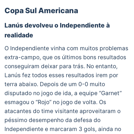
@BocaJrsOficial
en la ida de los Cuartos
de Final de la
#Libertadores
.
Copa Sul Americana
? El miércoles próximo, la revancha en la
Lanús devolveu o Independiente à
#Bombonera
.
realidade
pic.twitter.com/2XUhnb6vwi
— CONMEBOL Libertadores (@Libertadores)
O Independiente vinha com muitos problemas
December 17, 2020
extra-campo, que os últimos bons resultados
conseguiram deixar para trás. No entanto,
Lanús fez todos esses resultados irem por
terra abaixo. Depois de um 0-0 muito
disputado no jogo de ida, a equipe “Garnet”
esmagou o “Rojo” no jogo de volta. Os
atacantes do time visitante aproveitaram o
péssimo desempenho da defesa do
Independiente e marcaram 3 gols, ainda no