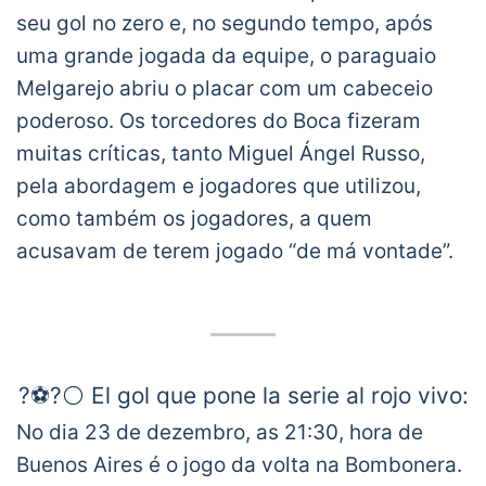
seu gol no zero e, no segundo tempo, após
uma grande jogada da equipe, o paraguaio
Melgarejo abriu o placar com um cabeceio
poderoso. Os torcedores do Boca fizeram
muitas críticas, tanto Miguel Ángel Russo,
pela abordagem e jogadores que utilizou,
como também os jogadores, a quem
acusavam de terem jogado “de má vontade”.
?⚽?⚪ El gol que pone la serie al rojo vivo:
de cabeza, Lorenzo Melgarejo marcó para
No dia 23 de dezembro, as 21:30, hora de
el triunfo 1⃣-0⃣ de
@RacingClub
ante
Buenos Aires é o jogo da volta na Bombonera.