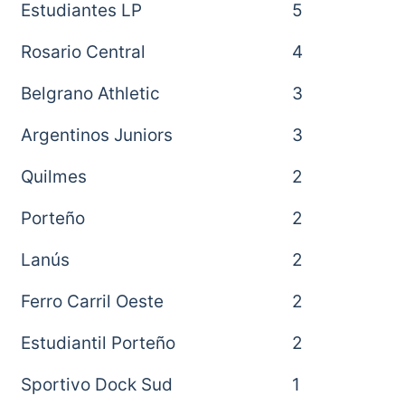
Estudiantes LP
5
Rosario Central
4
Belgrano Athletic
3
Argentinos Juniors
3
Quilmes
2
Porteño
2
Lanús
2
Ferro Carril Oeste
2
Estudiantil Porteño
2
Sportivo Dock Sud
1