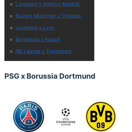
Liverpool x Atlético Madrid
Bayern Munchen x Chelsea
Juventus x Lyon
Barcelona x Napoli
RB Leipzig x Tottenham
PSG
x
Borussia Dortmund