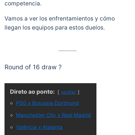
competencia.
Vamos a ver los enfrentamientos y cómo
llegan los equipos para estos duelos.
Round of 16 draw ?
Sum up your reaction with a GIF ?
#UCLdraw
pic.twitter.com/fkdBCoX7v6
Direto ao ponto:
ocultar
— UEFA Champions League
PSG x Borussia Dortmund
(@ChampionsLeague)
December 16, 2019
Manchester City x Real Madrid
Valência x Atalanta