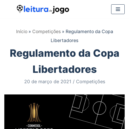
Pular
para
Início
»
Competições
»
Regulamento da Copa
o
Libertadores
conteúdo
Regulamento da Copa
Libertadores
20 de março de 2021
Competições