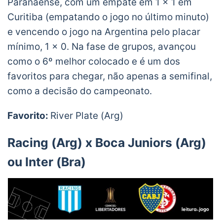
Paranaense, com um empate em 1 x 1 em
▫️ Next: River Plate ??
pic.twitter.com/WdnA6x4e7G
Curitiba (empatando o jogo no último minuto)
— Uruguay Football ENG (@UruguayFootENG)
e vencendo o jogo na Argentina pelo placar
December 3, 2020
mínimo, 1 x 0. Na fase de grupos, avançou
como o 6º melhor colocado e é um dos
favoritos para chegar, não apenas a semifinal,
como a decisão do campeonato.
Favorito:
River Plate (Arg)
Racing (Arg) x Boca Juniors (Arg)
ou Inter (Bra)