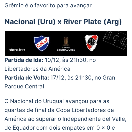
Grêmio é o favorito para avançar.
Ferreira (LW /
@Gremio
/ age 22):
Nacional (Uru) x River Plate (Arg)
– Goals scored: 1
– Key passes: 2
– Successful dribble attempts: 4/4 (100%)
– Duels won: 7/9 (78%)
–
@SofaScoreINT
rating: 8.2
Partida de Ida:
10/12, às 21h30, no
Another good young talent developed by
Libertadores da América
Grêmio!
https://t.co/6Qx5ggDDAG
Partida de Volta:
17/12, às 21h30, no Gran
pic.twitter.com/oRqKH7K8cw
Parque Central
— The Campeão (@TheCampeao)
December
4, 2020
O Nacional do Uruguai avançou para as
quartas de final da Copa Libertadores da
América ao superar o Independiente del Valle,
de Equador com dois empates em 0 x 0 e