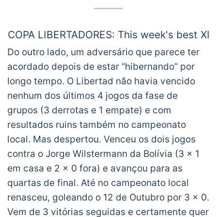
COPA LIBERTADORES: This week's best XI
Do outro lado, um adversário que parece ter
Three players from Brazilian clubs:
acordado depois de estar “hibernando” por
– Matías Viña (LB /
@Palmeiras
& Uruguay
longo tempo. O Libertad não havia vencido
NT / age 23)
– Danilo (CMF /
@Palmeiras
/ age 19)
nenhum dos últimos 4 jogos da fase de
– Gabriel Verón (RW /
@Palmeiras
/ age
grupos (3 derrotas e 1 empate) e com
18)
@Gremio
should have at least one
resultados ruins também no campeonato
player in this line-up in my opinion
local. Mas despertou. Venceu os dois jogos
https://t.co/z8xqBlYxF3
contra o Jorge Wilstermann da Bolívia (3 x 1
— The Campeão (@TheCampeao)
December
4, 2020
em casa e 2 x 0 fora) e avançou para as
quartas de final. Até no campeonato local
renasceu, goleando o 12 de Outubro por 3 x 0.
Vem de 3 vitórias seguidas e certamente quer