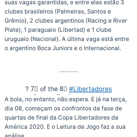
suas vagas garantidas, e entre elas estão 3
clubes brasileiros (Palmeiras, Santos e
Grêmio), 2 clubes argentinos (Racing e River
Plate), 1 paraguaio (Libertad) e 1 clube
uruguaio (Nacional). A última vaga está entre
o argentino Boca Juniors e o Internacional.
? 7⃣ of the 8⃣
#Libertadores
Quarterfinalists are set!
A bola, no entanto, não espera. E já na terça,
dia 08, começam os confrontos da fase de
3⃣ from ??
@gremio_en
,
quartas de final da Copa Libertadores da
@sepalmeiras_eng
,
@SantosFC
América 2020. E o Leitura de Jogo faz a sua
análise.
2⃣ from ??
@RacingClub
&
@RiverPlate