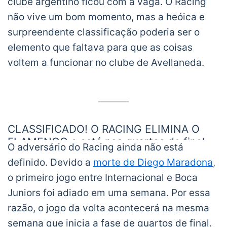
clube argentino ficou com a vaga. O Racing
não vive um bom momento, mas a heóica e
surpreendente classificação poderia ser o
elemento que faltava para que as coisas
voltem a funcionar no clube de Avellaneda.
CLASSIFICADO! O RACING ELIMINA O
FLAMENGO e está nas quartas de final
O adversário do Racing ainda não está
da Libertadores!
definido. Devido a
morte de Diego Maradona
,
pic.twitter.com/xp26OkSGIK
o primeiro jogo entre Internacional e Boca
— TNT Sports Brasil (@TNTSportsBR)
December 2, 2020
Juniors foi adiado em uma semana. Por essa
razão, o jogo da volta acontecerá na mesma
semana que inicia a fase de quartos de final.