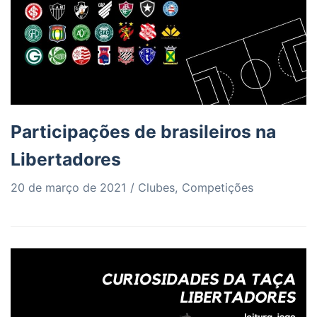
Participações de brasileiros na
Libertadores
20 de março de 2021
Clubes
,
Competições