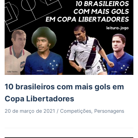
10 brasileiros com mais gols em
Copa Libertadores
20 de março de 2021
Competições
,
Personagens