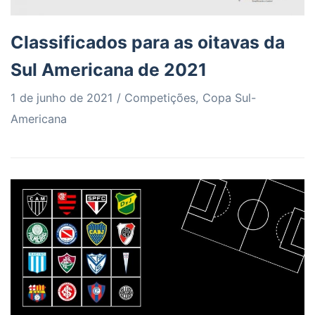
Classificados para as oitavas da
Sul Americana de 2021
1 de junho de 2021
Competições
,
Copa Sul-
Americana