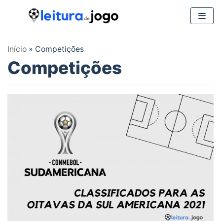
Pular
para
Início
»
Competições
o
Competições
conteúdo