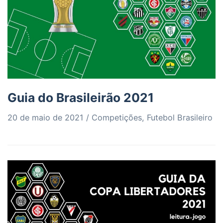
Guia do Brasileirão 2021
20 de maio de 2021
Competições
,
Futebol Brasileiro