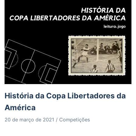
História da Copa Libertadores da
América
20 de março de 2021
Competições