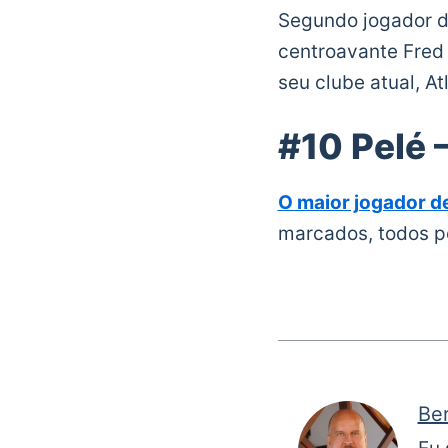
Segundo jogador d
centroavante Fred 
seu clube atual, At
#10 Pelé –
O maior jogador d
marcados, todos p
Be