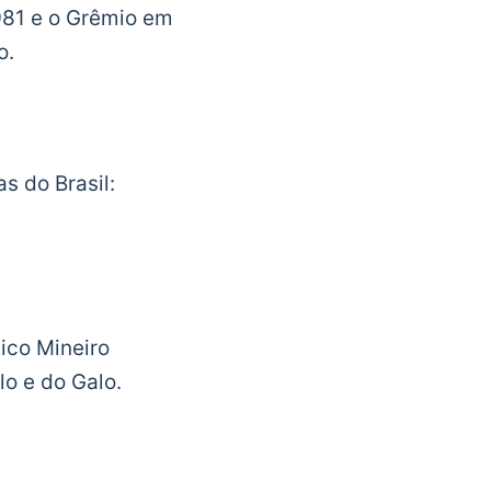
981 e o Grêmio em
co.
s do Brasil:
tico Mineiro
o e do Galo.