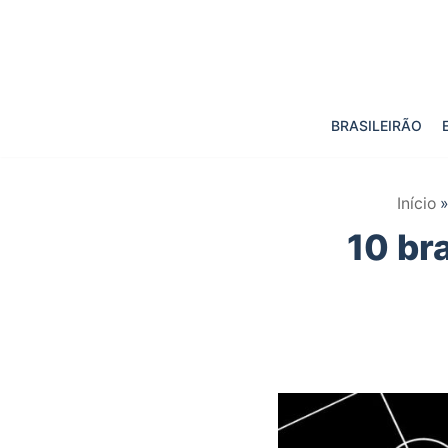
Pular
para
o
BRASILEIRÃO
conteúdo
Início
10 br