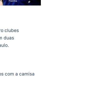
ro clubes
em duas
ulo.
dos com a camisa