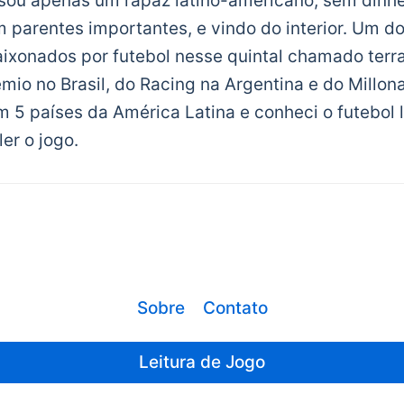
sou apenas um rapaz latino-americano, sem dinhe
 parentes importantes, e vindo do interior. Um d
ixonados por futebol nesse quintal chamado terra
mio no Brasil, do Racing na Argentina e do Millona
m 5 países da América Latina e conheci o futebol l
ler o jogo.
Sobre
Contato
Leitura de Jogo