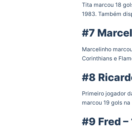
Tita marcou 18 gol
1983. Também disp
#7 Marcel
Marcelinho marcou 
Corinthians e Fla
#8 Ricardo
Primeiro jogador d
marcou 19 gols na 
#9 Fred – 