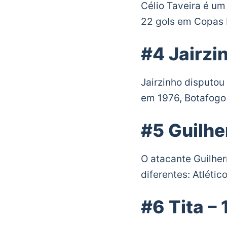
Célio Taveira é um
22 gols em Copas 
#4 Jairzin
Jairzinho disputou
em 1976, Botafogo 
#5 Guilhe
O atacante Guilhe
diferentes: Atlétic
#6 Tita – 