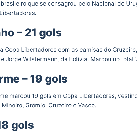
 brasileiro que se consagrou pelo Nacional do Ur
Libertadores.
ho – 21 gols
 a Copa Libertadores com as camisas do Cruzeiro
e Jorge Wilstermann, da Bolívia. Marcou no total 2
rme – 19 gols
rme marcou 19 gols em Copa Libertadores, vestin
o Mineiro, Grêmio, Cruzeiro e Vasco.
18 gols