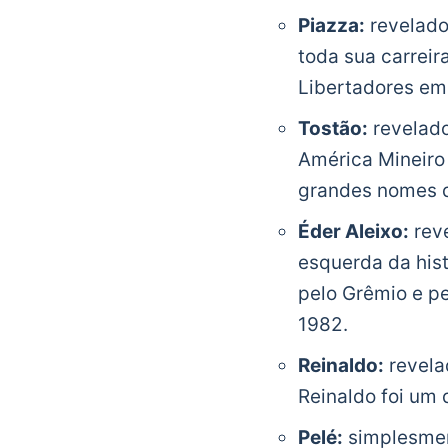
Piazza:
revelado
toda sua carreir
Libertadores em
Tostão:
revelado
América Mineiro 
grandes nomes 
Éder Aleixo:
reve
esquerda da hist
pelo Grêmio e pel
1982.
Reinaldo:
revelad
Reinaldo foi um 
Pelé:
simplesment