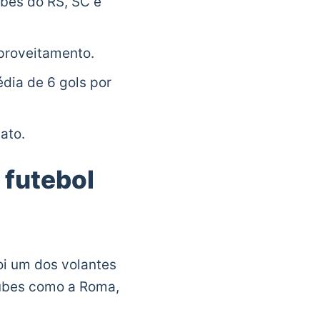
bes do RS, SC e
aproveitamento.
dia de 6 gols por
nato.
 futebol
oi um dos volantes
clubes como a Roma,