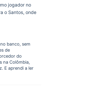
omo jogador no
ra o Santos, onde
 no banco, sem
es de
Torcedor do
os na Colômbia,
. E aprendi a ler