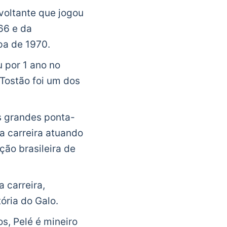
voltante que jogou
66 e da
pa de 1970.
 por 1 ano no
 Tostão foi um dos
s grandes ponta-
da carreira atuando
eção brasileira de
 carreira,
ória do Galo.
s, Pelé é mineiro