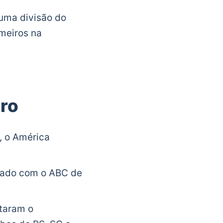
uma divisão do
imeiros na
ro
, o América
atado com o ABC de
utaram o