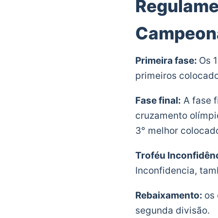
Regulamen
Campeona
Primeira fase:
Os 1
primeiros colocado
Fase final:
A fase f
cruzamento olímpic
3° melhor colocado
Troféu Inconfidênc
Inconfidencia, tam
Rebaixamento:
os 
segunda divisão.