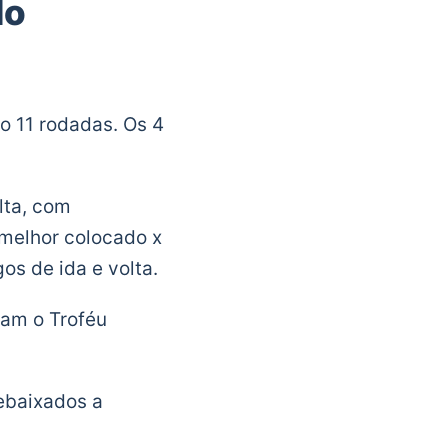
do
do 11 rodadas. Os 4
lta, com
 melhor colocado x
s de ida e volta.
tam o Troféu
rebaixados a