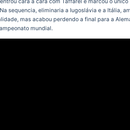
entrou cara a cara com Taffarel e marcou o único 
. Na sequencia, eliminaria a Iugoslávia e a Itália, 
idade, mas acabou perdendo a final para a Alema
campeonato mundial.