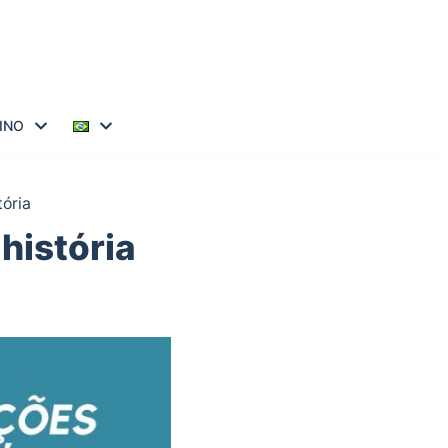
INO
tória
história