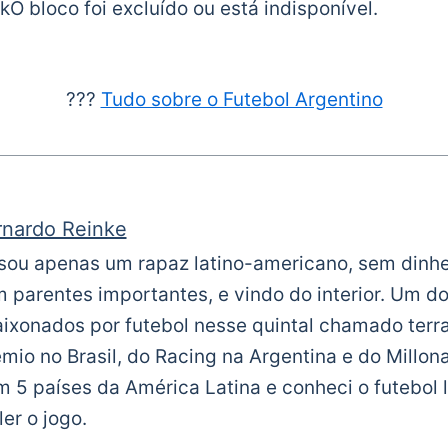
kO bloco foi excluído ou está indisponível.
???
Tudo sobre o Futebol Argentino
rnardo Reinke
sou apenas um rapaz latino-americano, sem dinhe
 parentes importantes, e vindo do interior. Um d
ixonados por futebol nesse quintal chamado terra
mio no Brasil, do Racing na Argentina e do Millona
m 5 países da América Latina e conheci o futebol l
ler o jogo.