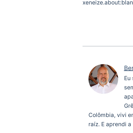
xeneize.about:blan
Be
Eu 
sem
apa
Grê
Colômbia, vivi e
raíz. E aprendi a 