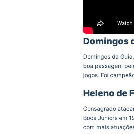
Domingos d
Domingos da Guia,
boa passagem pelo
jogos. Foi campeã
Heleno de F
Consagrado atacan
Boca Juniors em 1
com mais atuações,