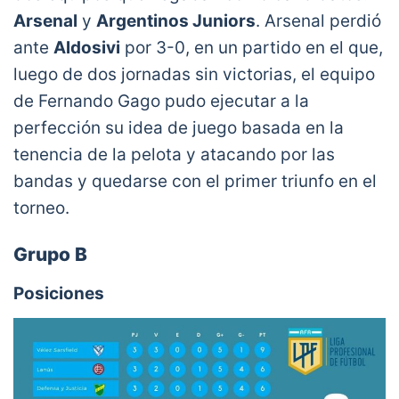
#GolDeLaFecha
⚽️?.
Arsenal
y
Argentinos Juniors
. Arsenal perdió
pic.twitter.com/1Y0N0FK5cn
ante
Aldosivi
por 3-0, en un partido en el que,
— VarskySports (@VarskySports)
March 2,
luego de dos jornadas sin victorias, el equipo
2021
de Fernando Gago pudo ejecutar a la
perfección su idea de juego basada en la
tenencia de la pelota y atacando por las
bandas y quedarse con el primer triunfo en el
torneo.
Grupo B
Posiciones