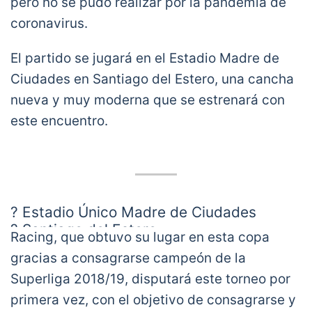
pero no se pudo realizar por la pandemia de
coronavirus.
El partido se jugará en el Estadio Madre de
Ciudades en Santiago del Estero, una cancha
nueva y muy moderna que se estrenará con
este encuentro.
?️ Estadio Único Madre de Ciudades
? Santiago del Estero
Racing, que obtuvo su lugar en esta copa
? 30.000 personas de capacidad
gracias a consagrarse campeón de la
? Costó $1.500 millones
Superliga 2018/19, disputará este torneo por
?️ Fue terminado en mayo del 2020
primera vez, con el objetivo de consagrarse y