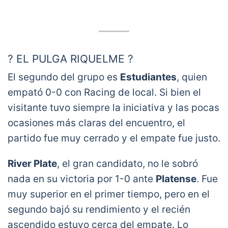
? EL PULGA RIQUELME ?
El segundo del grupo es
Estudiantes
, quien
El pase riquelmeano del PULGA
empató 0-0 con Racing de local. Si bien el
RODRÍGUEZ contra Banfield es
visitante tuvo siempre la iniciativa y las pocas
simplemente HERMOSO ⚽?
ocasiones más claras del encuentro, el
pic.twitter.com/1CvTYGTZ1y
partido fue muy cerrado y el empate fue justo.
— TNT Sports Argentina (@TNTSportsAR)
February 27, 2021
River Plate
, el gran candidato, no le sobró
nada en su victoria por 1-0 ante
Platense
. Fue
muy superior en el primer tiempo, pero en el
segundo bajó su rendimiento y el recién
ascendido estuvo cerca del empate. Lo