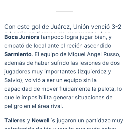
Con este gol de Juárez, Unión venció 3-2
a Lanús en tiempo de descuento. Los
Boca Juniors
tampoco logra jugar bien, y
otros goles fueron de Juan Manuel
empató de local ante el recién ascendido
García. Orsini y Sand, los del equipo de
Sarmiento
. El equipo de Miguel Ángel Russo,
Zubeldía
pic.twitter.com/remRB9tDJi
— VarskySports (@VarskySports)
March 2,
además de haber sufrido las lesiones de dos
2021
jugadores muy importantes (Izquierdoz y
Salvio), volvió a ser un equipo sin la
capacidad de mover fluidamente la pelota, lo
que le imposibilita generar situaciones de
peligro en el área rival.
Talleres
y
Newell´s
jugaron un partidazo muy