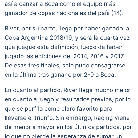
? 4/3 Supercopa Argentina
así alcanzar a Boca como el equipo más
? 26/3 Argentina vs. Uruguay
ganador de copas nacionales del país (14).
? 13/6 Uruguay vs. Paraguay (Copa
América)
River, por su parte, llega por haber ganado la
Copa Argentina 2018/19, y será la cuarta vez
TREMENDO.
pic.twitter.com/f4epSSS6J7
que juegue esta definición, luego de haber
— Bolavip Argentina (@BolavipAr)
March 2,
2021
jugado las ediciones del 2014, 2016 y 2017.
De esas tres finales, solo pudo consagrarse
en la última tras ganarle por 2-0 a Boca.
En cuanto al partido, River llega mucho mejor
en cuanto a juego y resultados previos, por lo
que se perfila como claro favorito para
llevarse el triunfo. Sin embargo, Racing viene
de menor a mayor en los últimos partidos, por
lo que no pierde la esperanza de sumar un