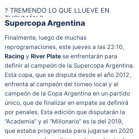
? TREMENDO LO QUE LLUEVE EN
TUCUMÁN ?
Supercopa Argentina
El árbitro Nazareno Arasa SUSPENDIÓ el
Finalmente, luego de muchas
partido entre Atlético Tucumán y Huracán
reprogramaciones, este jueves a las 22:10,
por las intensas lluvias
Racing
y
River Plate
se enfrentarán para
❌
#CopaDeLaLigaxTNTsports
pic.twitter.com/jrJO4KGubX
definir al campeón de la Supercopa Argentina.
— TNT Sports Argentina (@TNTSportsAR)
Esta copa, que se disputa desde el año 2012,
March 2, 2021
enfrenta al campeón del torneo local y al
campeón de la Copa Argentina en un partido
único, que de finalizar en empate se definirá
por penales. Esta edición que disputarán la
“Academia” y el “Millonario” es la del 2019,
que estaba programada para jugarse en 2020