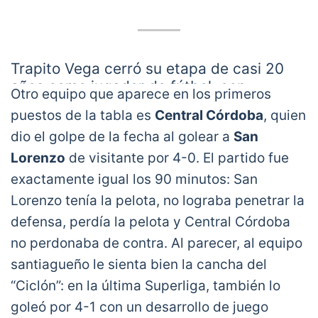
Trapito Vega cerró su etapa de casi 20
años como jugador de fútbol, con
Otro equipo que aparece en los primeros
momento y lugar ideal: en la cancha de
puestos de la tabla es
Central Córdoba
, quien
Platense en su regreso a Primera
dio el golpe de la fecha al golear a
San
pic.twitter.com/3TpBVelYxr
— VarskySports (@VarskySports)
February
Lorenzo
de visitante por 4-0. El partido fue
28, 2021
exactamente igual los 90 minutos: San
Lorenzo tenía la pelota, no lograba penetrar la
defensa, perdía la pelota y Central Córdoba
no perdonaba de contra. Al parecer, al equipo
santiagueño le sienta bien la cancha del
“Ciclón”: en la última Superliga, también lo
goleó por 4-1 con un desarrollo de juego