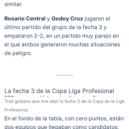
similar.
Rosario Central
y
Godoy Cruz
jugaron el
último partido del grupo de la fecha 3 y
empataron 2-2, en un partido muy parejo en
el que ambos generaron muchas situaciones
de peligro.
La fecha 3 de la Copa Liga Profesional
??? nos regaló tres joyitas que llevaron
Tres golazos que nos dejó la fecha 3 de la Copa de la Liga
las firmas de Gabriel Alanís (Sarmiento),
Profesional.
Renzo Tesuri (Godoy Cruz) y Milton
En el fondo de la tabla, con cero puntos, están
Giménez (Central Córdoba de Santiago
del Estero). Los tres merece el premio al
dos equipos que llegaban como candidatos: