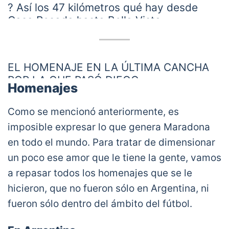
? Así los 47 kilómetros qué hay desde
Casa Rosada hasta Bella Vista.
Cada puente repleto. Todo el borde de la
autopista colmado. La mano contraria
EL HOMENAJE EN LA ÚLTIMA CANCHA
totalmente detenida. Todo para despedir
POR LA QUE PASÓ DIEGO.
a Diego por un microsegundo.
Homenajes
9 cuadras antes de la llegada de la
caravana al Cementerio de Bella Vista, el
No se puede creer que haya llegado este
Como se mencionó anteriormente, es
compositor Yuyo Gonzalo le hizo junto a la
día.
pic.twitter.com/sPk0bo2WfM
imposible expresar lo que genera Maradona
gente presente este homenaje a
— Diario Olé (@DiarioOle)
November 26, 2020
en todo el mundo. Para tratar de dimensionar
Maradona.
IMPRESIONANTE.
un poco ese amor que le tiene la gente, vamos
? IG/ yuyogonzalo
a repasar todos los homenajes que se le
pic.twitter.com/POiRyNHue6
hicieron, que no fueron sólo en Argentina, ni
— TyC Sports (@TyCSports)
November 27,
fueron sólo dentro del ámbito del fútbol.
2020