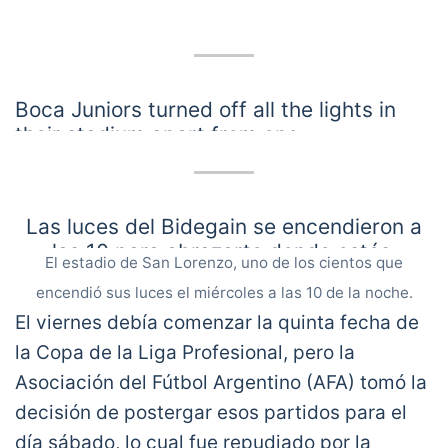
Boca Juniors turned off all the lights in
their stadium apart from one.
Diego Maradona's VIP box. ✨
pic.twitter.com/vn3qsPVhxS
Las luces del Bidegain se encendieron a
— SPORTbible (@sportbible)
November 26,
las 10 para abrazarte donde estés.
2020
El estadio de San Lorenzo, uno de los cientos que
encendió sus luces el miércoles a las 10 de la noche.
Vivirás por siempre en los corazones y la
El viernes debía comenzar la quinta fecha de
memoria emotiva de todos los
sanlorencistas, de todos los argentinos.
la Copa de la Liga Profesional, pero la
Asociación del Fútbol Argentino (AFA) tomó la
Te vamos a extrañar mucho, Diego.
decisión de postergar esos partidos para el
pic.twitter.com/OY7JxsgThw
día sábado, lo cual fue repudiado por la