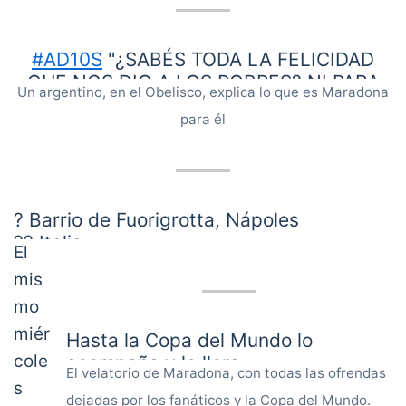
#AD10S
"¿SABÉS TODA LA FELICIDAD
QUE NOS DIO A LOS POBRES? NI PARA
Un argentino, en el Obelisco, explica lo que es Maradona
COMER TENÍAMOS, Y ÉL TE HACÍA
para él
FELIZ".
pic.twitter.com/pFUD0yKsMB
— SportsCenter (@SC_ESPN)
November 25,
2020
? Barrio de Fuorigrotta, Nápoles
?? Italia
El
?
#DiegoEterno
mis
pic.twitter.com/Y4GENhGIf8
mo
— Diario Olé (@DiarioOle)
November 25, 2020
miér
Hasta la Copa del Mundo lo
cole
acompaña y lo llora
El velatorio de Maradona, con todas las ofrendas
s
dejadas por los fanáticos y la Copa del Mundo.