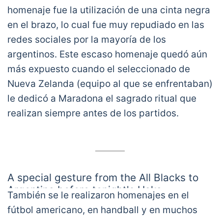
homenaje fue la utilización de una cinta negra
¡Gracias Diego!
#HastaSiempreDiego
?♾
en el brazo, lo cual fue muy repudiado en las
pic.twitter.com/LvXITgO1l4
redes sociales por la mayoría de los
— CABB (@cabboficial)
November 28, 2020
argentinos. Este escaso homenaje quedó aún
más expuesto cuando el seleccionado de
Nueva Zelanda (equipo al que se enfrentaban)
le dedicó a Maradona el sagrado ritual que
realizan siempre antes de los partidos.
A special gesture from the All Blacks to
Argentina before tonight's Haka.
También se le realizaron homenajes en el
fútbol americano, en handball y en muchos
?:
@skysportnz
#ARGvNZL