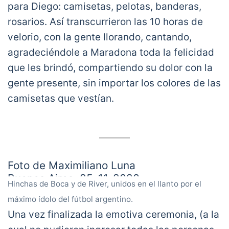
para Diego: camisetas, pelotas, banderas,
rosarios. Así transcurrieron las 10 horas de
velorio, con la gente llorando, cantando,
agradeciéndole a Maradona toda la felicidad
que les brindó, compartiendo su dolor con la
gente presente, sin importar los colores de las
camisetas que vestían.
Foto de Maximiliano Luna
Buenos Aires, 25-11-2020
Hinchas de Boca y de River, unidos en el llanto por el
pic.twitter.com/8QWC8lW2KI
máximo ídolo del fútbol argentino.
— Cora Gamarnik (@coragamarnik)
November
Una vez finalizada la emotiva ceremonia, (a la
26, 2020