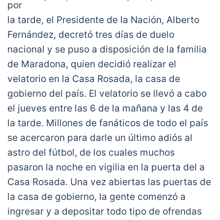
Qué foto desgarradora
por
pic.twitter.com/jLcWFs84sz
la tarde, el Presidente de la Nación, Alberto
— Juli Giaco ⚽⚡ (@GiacoJuli)
Fernández, decretó tres días de duelo
November 26, 2020
nacional y se puso a disposición de la familia
de Maradona, quien decidió realizar el
velatorio en la Casa Rosada, la casa de
gobierno del país. El velatorio se llevó a cabo
el jueves entre las 6 de la mañana y las 4 de
la tarde. Millones de fanáticos de todo el país
se acercaron para darle un último adiós al
astro del fútbol, de los cuales muchos
pasaron la noche en vigilia en la puerta del a
Casa Rosada. Una vez abiertas las puertas de
la casa de gobierno, la gente comenzó a
ingresar y a depositar todo tipo de ofrendas