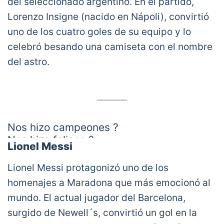
del seleccionado argentino. En el partido,
Lorenzo Insigne (nacido en Nápoli), convirtió
uno de los cuatro goles de su equipo y lo
celebró besando una camiseta con el nombre
del astro.
Nos hizo campeones ?
Nos hizo felices ?
Lionel Messi
Nos hizo argentinos ??
#DiegoEterno
pic.twitter.com/OTO5a8WrEb
Lionel Messi protagonizó uno de los
— Oficial SSC Napoli (@sscnapoliES)
homenajes a Maradona que más emocionó al
November 30, 2020
mundo. El actual jugador del Barcelona,
surgido de Newell´s, convirtió un gol en la