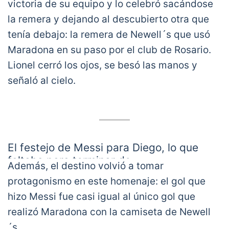
victoria de su equipo y lo celebró sacándose
la remera y dejando al descubierto otra que
tenía debajo: la remera de Newell´s que usó
Maradona en su paso por el club de Rosario.
Lionel cerró los ojos, se besó las manos y
señaló al cielo.
El festejo de Messi para Diego, lo que
faltaba para terminar de
Además, el destino volvió a tomar
emocionarse.
pic.twitter.com/IuVruOtqLK
protagonismo en este homenaje: el gol que
— Ale Moreno (@AleMoreno_10)
November
hizo Messi fue casi igual al único gol que
29, 2020
realizó Maradona con la camiseta de Newell
´s.