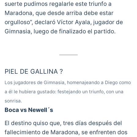
suerte pudimos regalarle este triunfo a
Maradona, que desde arriba debe estar
orgulloso”, declaró Víctor Ayala, jugador de
Gimnasia, luego de finalizado el partido.
PIEL DE GALLINA ?
Los jugadores de Gimnasia, homenajeando a Diego como
El festejo de los jugadores de Gimnasia
a él le hubiera gustado: festejando un triunfo, con una
en el vestuario, con 'La Mano de Dios' de
sonrisa.
Rodrigo y un homenaje eterno para Diego
Armando Maradona ????
Boca vs Newell´s
pic.twitter.com/y5mQdsQMO2
El destino quiso que, tres días después del
— TNT Sports LA (en ?) (@TNTSportsLA)
November 29, 2020
fallecimiento de Maradona, se enfrenten dos