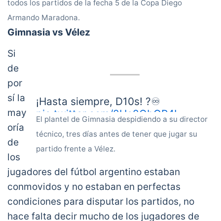
todos los partidos de la fecha 5 de la Copa Diego
en Rosario ?
pic.twitter.com/93kaVJhWE4
Armando Maradona.
— River Plate (@RiverPlate)
November 29,
2020
Gimnasia vs Vélez
Si
de
por
sí la
¡Hasta siempre, D10s! ?♾
may
pic.twitter.com/2Uo2QbGP4I
El plantel de Gimnasia despidiendo a su director
— #Gimnasia133 ?? (@gimnasiaoficial)
oría
técnico, tres días antes de tener que jugar su
November 26, 2020
de
partido frente a Vélez.
los
jugadores del fútbol argentino estaban
conmovidos y no estaban en perfectas
condiciones para disputar los partidos, no
hace falta decir mucho de los jugadores de