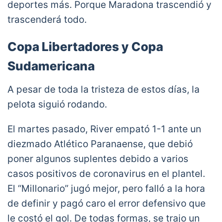
deportes más. Porque Maradona trascendió y
pic.twitter.com/IRlGvmFgyV
— All Blacks (@AllBlacks)
November 28, 2020
trascenderá todo.
Copa Libertadores y Copa
Sudamericana
A pesar de toda la tristeza de estos días, la
pelota siguió rodando.
El martes pasado, River empató 1-1 ante un
diezmado Atlético Paranaense, que debió
poner algunos suplentes debido a varios
casos positivos de coronavirus en el plantel.
El “Millonario” jugó mejor, pero falló a la hora
de definir y pagó caro el error defensivo que
le costó el gol. De todas formas, se trajo un