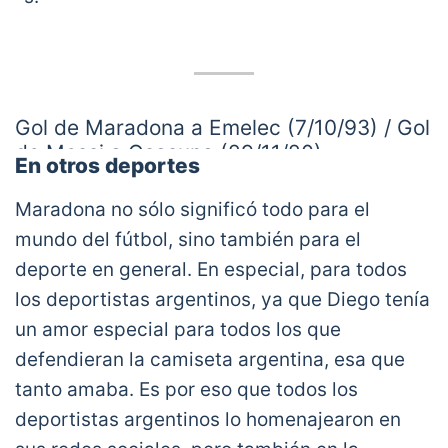
Gol de Maradona a Emelec (7/10/93) / Gol
de Messi a Osasuna (29/11/20).
En otros deportes
#GolesCalcados
pic.twitter.com/9IH0j2VKhg
Maradona no sólo significó todo para el
— Lionaldo (@Lioogle)
November 29, 2020
mundo del fútbol, sino también para el
deporte en general. En especial, para todos
los deportistas argentinos, ya que Diego tenía
un amor especial para todos los que
defendieran la camiseta argentina, esa que
tanto amaba. Es por eso que todos los
deportistas argentinos lo homenajearon en