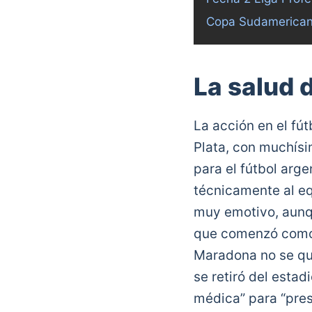
Copa Sudamerica
La salud 
La acción en el fút
Plata, con muchísi
para el fútbol arg
técnicamente al eq
muy emotivo, aunque
que comenzó como 
Maradona no se qued
se retiró del esta
médica” para “pres