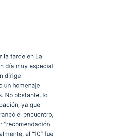
r la tarde en La
un día muy especial
n dirige
izó un homenaje
. No obstante, lo
pación, ya que
rrancó el encuentro,
por “recomendación
lmente, el “10” fue