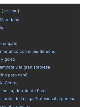
ocultar
 Maradona
cha
o empate
n arrancó con el pie derecho
 y goleó
 empate y la gran sorpresa
frió pero ganó
io Central
lémica, derrota de River
ultados de la Liga Profesional argentina
sional argentina