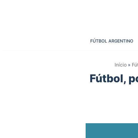
Saltar
al
contenido
FÚTBOL ARGENTINO
Início
»
Fú
Fútbol, 