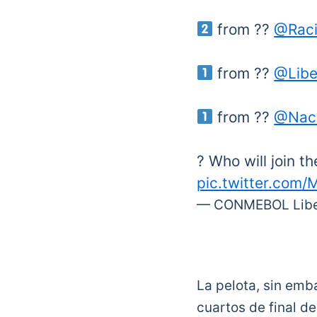
from ??
@Raci
from ??
@Lib
from ??
@Naci
? Who will join t
pic.twitter.com
— CONMEBOL Liber
La pelota, sin emb
cuartos de final d