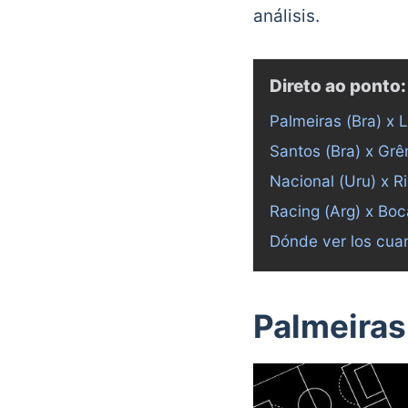
análisis.
Direto ao ponto:
Palmeiras (Bra) x L
Santos (Bra) x Grê
Nacional (Uru) x Ri
Racing (Arg) x Boca
Dónde ver los cuart
Palmeiras 