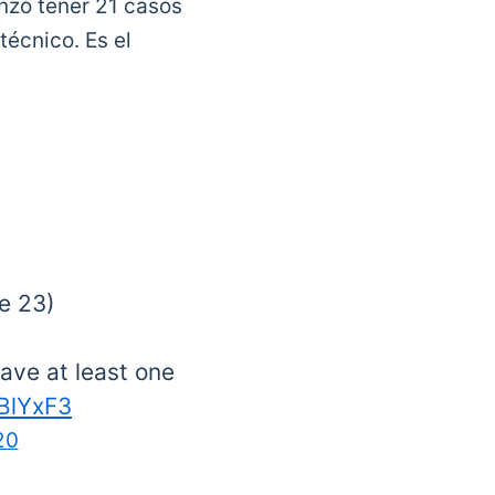
anzó tener 21 casos
técnico. Es el
e 23)
ave at least one
qBlYxF3
20