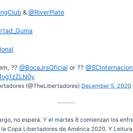
ngClub
&
@RiverPlate
ertad_Guma
onal
hem, ??
@BocaJrsOficial
or ??
@SCInternacion
/Mog1zZLN0y
tadores (@TheLibertadores)
December 5, 2020
argo, no espera. Y el martes 8 comienzan los enfr
e la Copa Libertadores de América 2020. Y Leitur