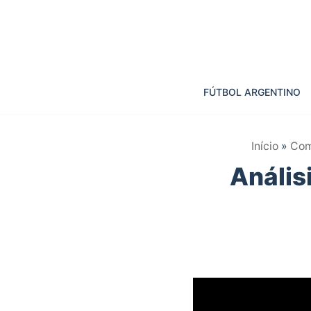
Saltar
al
contenido
FÚTBOL ARGENTINO
Início
»
Com
Anális