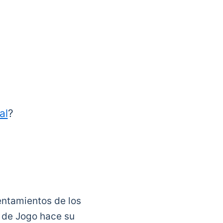
al
?
entamientos de los
a de Jogo hace su