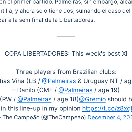
en el primer partido. Palmeiras, sin embargo, alc
tilla, y ahora solo tiene dos, sumando el caso del 
ar a la semifinal de la Libertadores.
COPA LIBERTADORES: This week's best XI
Three players from Brazilian clubs:
tías Viña (LB /
@Palmeiras
& Uruguay NT / ag
– Danilo (CMF /
@Palmeiras
/ age 19)
 (RW /
@Palmeiras
/ age 18)
@Gremio
should h
 in this line-up in my opinion
https://t.co/z8x
 The Campeão (@TheCampeao)
December 4, 20