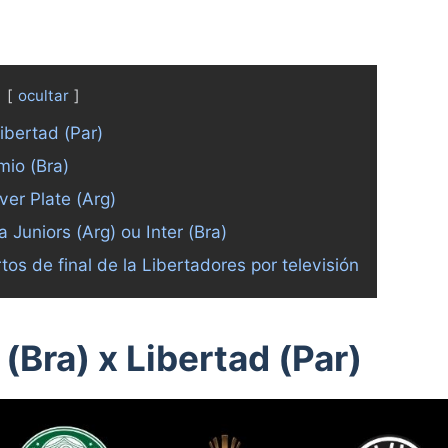
ocultar
ibertad (Par)
mio (Bra)
ver Plate (Arg)
 Juniors (Arg) ou Inter (Bra)
os de final de la Libertadores por televisión
(Bra) x Libertad (Par)