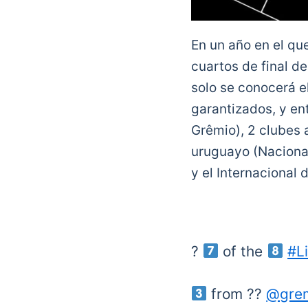
En un año en el qu
cuartos de final d
solo se conocerá e
garantizados, y en
Grêmio), 2 clubes a
uruguayo (Nacional)
y el Internacional 
?
of the
#L
from ??
@grem