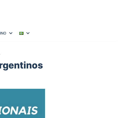
INO
s
argentinos