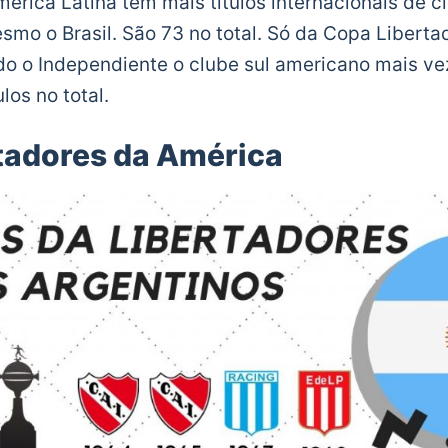
rica Latina tem mais títulos internacionais de c
mo o Brasil. São 73 no total. Só da Copa Libert
ndo o Independiente o clube sul americano mais 
los no total.
tadores da América