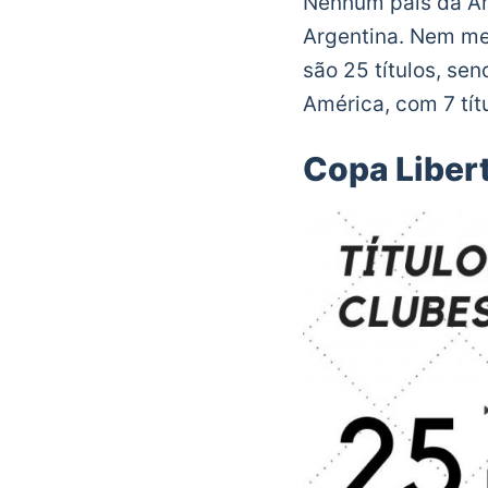
Nenhum país da Amé
Argentina. Nem mes
são 25 títulos, se
América, com 7 títu
Copa Liber