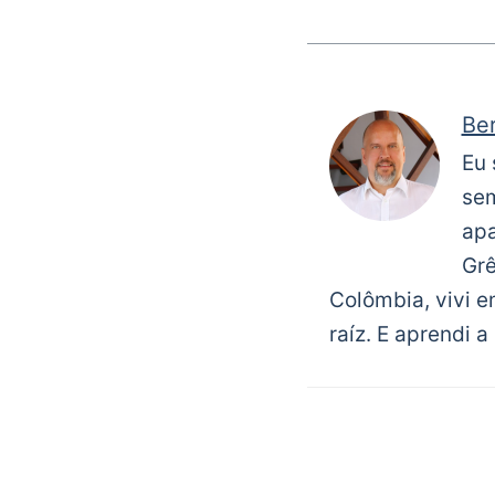
Be
Eu 
sem
apa
Grê
Colômbia, vivi e
raíz. E aprendi a 