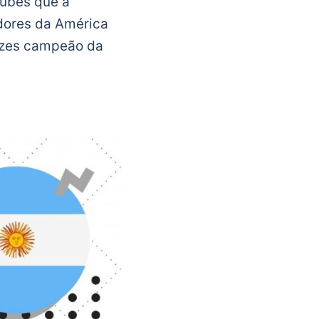
lubes que a
adores da América
vezes campeão da