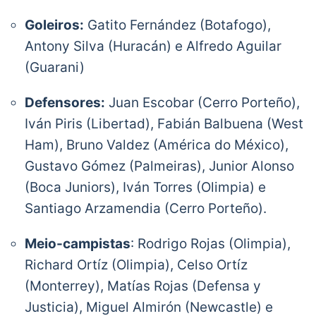
Goleiros:
Gatito Fernández (Botafogo),
? Destino:
@CopaAmerica
2019.
Antony Silva (Huracán) e Alfredo Aguilar
⚽ Lista oficial de 23 convocados por el
(Guarani)
D.T. Eduardo Berizzo.
#VamosParaguay
??
Defensores:
Juan Escobar (Cerro Porteño),
pic.twitter.com/l1UjTDbDYu
— Selección Paraguaya (@Albirroja)
May 29,
Iván Piris (Libertad), Fabián Balbuena (West
2019
Ham), Bruno Valdez (América do México),
Gustavo Gómez (Palmeiras), Junior Alonso
(Boca Juniors), Iván Torres (Olimpia) e
Santiago Arzamendia (Cerro Porteño).
Meio-campistas
: Rodrigo Rojas (Olimpia),
Richard Ortíz (Olimpia), Celso Ortíz
(Monterrey), Matías Rojas (Defensa y
Justicia), Miguel Almirón (Newcastle) e