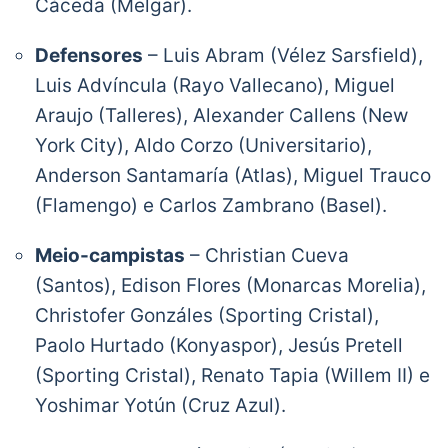
Cáceda (Melgar).
May 30, 2019
Defensores
– Luis Abram (Vélez Sarsfield),
Luis Advíncula (Rayo Vallecano), Miguel
Araujo (Talleres), Alexander Callens (New
York City), Aldo Corzo (Universitario),
Anderson Santamaría (Atlas), Miguel Trauco
(Flamengo) e Carlos Zambrano (Basel).
Meio-campistas
– Christian Cueva
(Santos), Edison Flores (Monarcas Morelia),
Christofer Gonzáles (Sporting Cristal),
Paolo Hurtado (Konyaspor), Jesús Pretell
(Sporting Cristal), Renato Tapia (Willem II) e
Yoshimar Yotún (Cruz Azul).