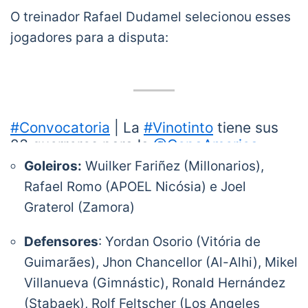
O treinador Rafael Dudamel selecionou esses
jogadores para a disputa:
#Convocatoria
| La
#Vinotinto
tiene sus
23 guerreros para la
@CopaAmerica
.
https://t.co/ytIwD3SS6Q
|
Goleiros:
Wuilker Fariñez (Millonarios),
#SomosDeTallaMundial
Rafael Romo (APOEL Nicósia) e Joel
#Qatar2022ObjetivoDeTodos
Graterol (Zamora)
pic.twitter.com/yQQcE4Pim3
— La Vinotinto (@SeleVinotinto)
May 30, 2019
Defensores
: Yordan Osorio (Vitória de
Guimarães), Jhon Chancellor (Al-Alhi), Mikel
Villanueva (Gimnástic), Ronald Hernández
(Stabaek), Rolf Feltscher (Los Angeles