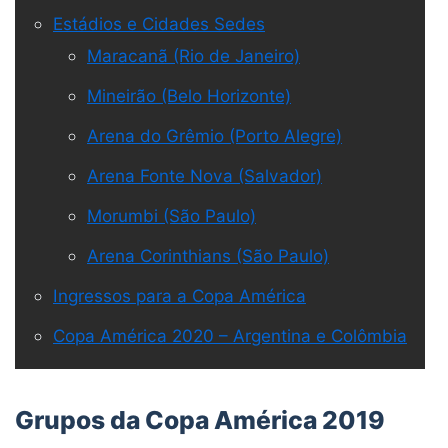
Estádios e Cidades Sedes
Maracanã (Rio de Janeiro)
Mineirão (Belo Horizonte)
Arena do Grêmio (Porto Alegre)
Arena Fonte Nova (Salvador)
Morumbi (São Paulo)
Arena Corinthians (São Paulo)
Ingressos para a Copa América
Copa América 2020 – Argentina e Colômbia
Grupos da Copa América 2019