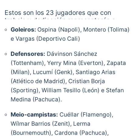
Estos son los 23 jugadores que con
trabajo y dedicación representarán a
Colombia en la @CopaAmérica Brasil
Goleiros:
Ospina (Napoli), Montero (Tolima)
2019.
#TrabajamosPorUnSueño
#ElEquipoD
e Vargas (Deportivo Cali)
eLaGente
pic.twitter.com/uAjfjTBJTK
— Selección Colombia (@FCFSeleccionCol)
Defensores:
Dávinson Sánchez
May 30, 2019
(Tottenham), Yerry Mina (Everton), Zapata
(Milan), Lucumí (Genk), Santiago Arias
(Atlético de Madrid), Cristian Borja
(Sporting), William Tesillo (León) e Stefan
Medina (Pachuca).
Meio-campistas:
Cuéllar (Flamengo),
Wílmar Barrios (Zenit), Lerma
(Bournemouth), Cardona (Pachuca),