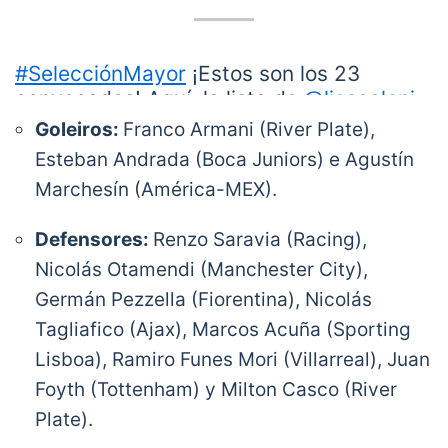
#SelecciónMayor
¡Estos son los 23
convocados! Aquí, la lista de
@lioscaloni
para disputar la
@CopaAmerica
de
Goleiros:
Franco Armani (River Plate),
Brasil.
#VamosArgentina
🇦🇷💪⚽️
Esteban Andrada (Boca Juniors) e Agustín
pic.twitter.com/ldiNiUV2zB
Marchesín (América-MEX).
— 🇦🇷 Selección Argentina ⭐⭐⭐ (@Argentina)
May 21, 2019
Defensores:
Renzo Saravia (Racing),
Nicolás Otamendi (Manchester City),
Germán Pezzella (Fiorentina), Nicolás
Tagliafico (Ajax), Marcos Acuña (Sporting
Lisboa), Ramiro Funes Mori (Villarreal), Juan
Foyth (Tottenham) y Milton Casco (River
Plate).