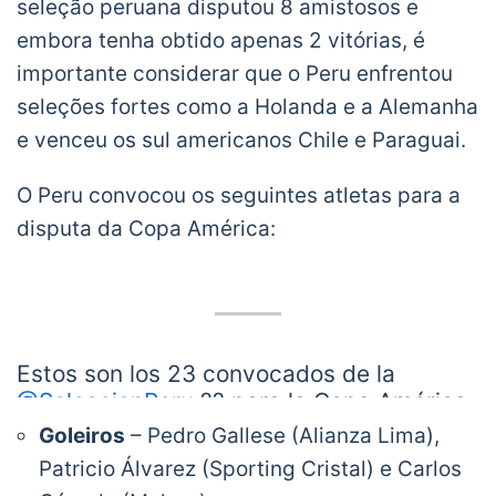
seleção peruana disputou 8 amistosos e
embora tenha obtido apenas 2 vitórias, é
importante considerar que o Peru enfrentou
seleções fortes como a Holanda e a Alemanha
e venceu os sul americanos Chile e Paraguai.
O Peru convocou os seguintes atletas para a
disputa da Copa América:
Estos son los 23 convocados de la
@SeleccionPeru
?? para la Copa América
Brasil 2019.
#ArribaPerú
?
Goleiros
– Pedro Gallese (Alianza Lima),
pic.twitter.com/CjwGq48WZW
Patricio Álvarez (Sporting Cristal) e Carlos
— Selección Peruana ?? (@SeleccionPeru)