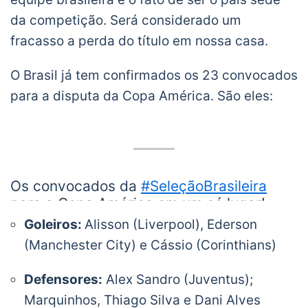
da competição. Será considerado um
fracasso a perda do título em nossa casa.
O Brasil já tem confirmados os 23 convocados
para a disputa da Copa América. São eles:
Os convocados da
#SeleçãoBrasileira
para a Copa América em um só lugar!
Goleiros:
Alisson (Liverpool), Ederson
Saiba os detalhes >>
(Manchester City) e Cássio (Corinthians)
https://t.co/YWMGXZTpXq
pic.twitter.com/xbsjizG8cn
Defensores:
Alex Sandro (Juventus);
— CBF Futebol (@CBF_Futebol)
May 17, 2019
Marquinhos, Thiago Silva e Dani Alves