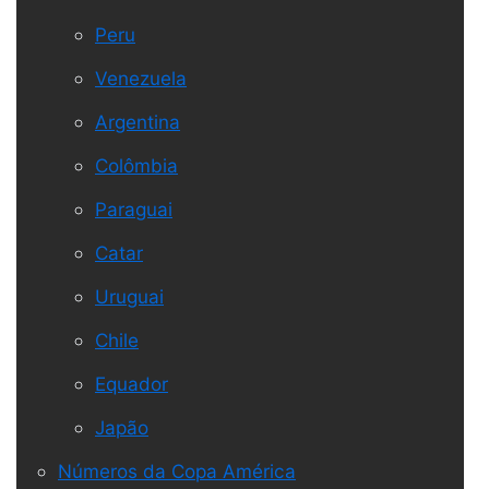
Peru
Venezuela
Argentina
Colômbia
Paraguai
Catar
Uruguai
Chile
Equador
Japão
Números da Copa América