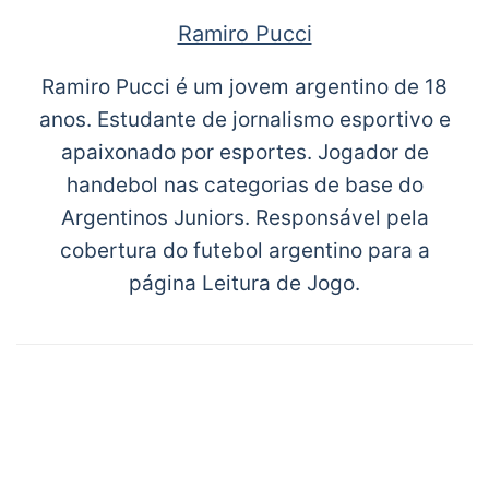
Ramiro Pucci
Ramiro Pucci é um jovem argentino de 18
anos. Estudante de jornalismo esportivo e
apaixonado por esportes. Jogador de
handebol nas categorias de base do
Argentinos Juniors. Responsável pela
cobertura do futebol argentino para a
página Leitura de Jogo.