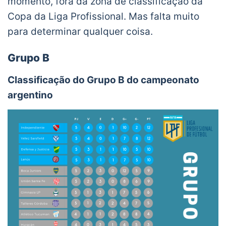
momento, fora da zona de classificação da
Copa da Liga Profissional. Mas falta muito
para determinar qualquer coisa.
Grupo B
Classificação do Grupo B do campeonato
argentino