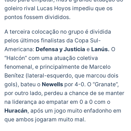
goleiro rival Lucas Hoyos impediu que os
pontos fossem divididos.
A terceira colocação no grupo é dividida
pelos últimos finalistas da Copa Sul-
Americana:
Defensa y Justicia
e
Lanús.
O
“Halcón” com uma atuação coletiva
fenomenal, e principalmente de Marcelo
Benítez (lateral-esquerdo, que marcou dois
gols), bateu o
Newells
por 4-0. O “Granate”,
por outro lado, perdeu a chance de se manter
na liderança ao empatar em 0 a 0 com o
Huracán
, após um jogo muito enfadonho em
que ambos jogaram muito mal.