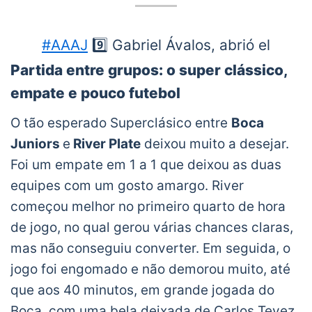
#AAAJ
9️⃣ Gabriel Ávalos, abrió el
marcador con esta definición.
Partida entre grupos: o super clássico,
pic.twitter.com/V1M1XtxywK
empate e pouco futebol
— Argentinos Juniors (@AAAJoficial)
March
14, 2021
O tão esperado Superclásico entre
Boca
Juniors
e
River Plate
deixou muito a desejar.
Foi um empate em 1 a 1 que deixou as duas
equipes com um gosto amargo. River
começou melhor no primeiro quarto de hora
de jogo, no qual gerou várias chances claras,
mas não conseguiu converter. Em seguida, o
jogo foi engomado e não demorou muito, até
que aos 40 minutos, em grande jogada do
Boca, com uma bela deixada de Carlos Tevez,