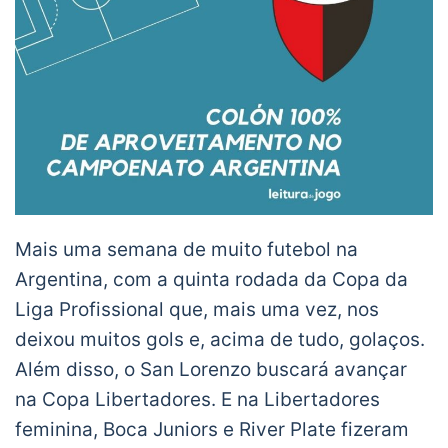
Mais uma semana de muito futebol na
Argentina, com a quinta rodada da Copa da
Liga Profissional que, mais uma vez, nos
deixou muitos gols e, acima de tudo, golaços.
Além disso, o San Lorenzo buscará avançar
na Copa Libertadores. E na Libertadores
feminina, Boca Juniors e River Plate fizeram