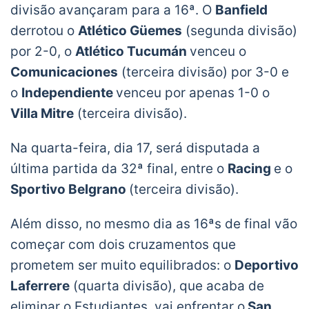
divisão avançaram para a 16ª. O
Banfield
derrotou o
Atlético Güemes
(segunda divisão)
por 2-0, o
Atlético Tucumán
venceu o
Comunicaciones
(terceira divisão) por 3-0 e
o
Independiente
venceu por apenas 1-0 o
Villa Mitre
(terceira divisão).
Na quarta-feira, dia 17, será disputada a
última partida da 32ª final, entre o
Racing
e o
Sportivo Belgrano
(terceira divisão).
Além disso, no mesmo dia as 16ªs de final vão
começar com dois cruzamentos que
prometem ser muito equilibrados: o
Deportivo
Laferrere
(quarta divisão), que acaba de
eliminar o Estudiantes, vai enfrentar o
San