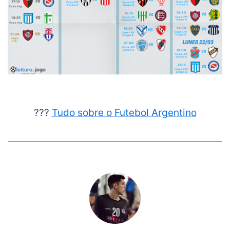
— DEPORTV (@canaldeportv)
March 16, 2021
???
Tudo sobre o Futebol Argentino