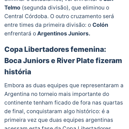
Telmo
(segunda divisão), que eliminou o
Central Córdoba. O outro cruzamento será
entre times da primeira divisão: o
Colón
enfrentará o
Argentinos Juniors.
Copa Libertadores femenina:
Boca Juniors e River Plate fizeram
história
Embora as duas equipes que representaram a
Argentina no torneio mais importante do
continente tenham ficado de fora nas quartas
de final, conquistaram algo histórico: é a
primeira vez que duas equipes argentinas
acessam esta fase da Copa Libertadores.