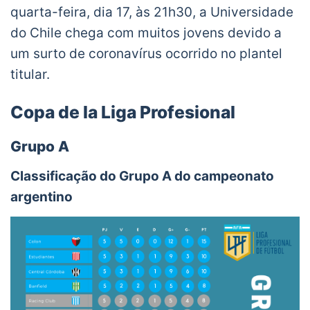
quarta-feira, dia 17, às 21h30, a Universidade
do Chile chega com muitos jovens devido a
um surto de coronavírus ocorrido no plantel
titular.
Copa de la Liga Profesional
Grupo A
Classificação do Grupo A do campeonato
argentino