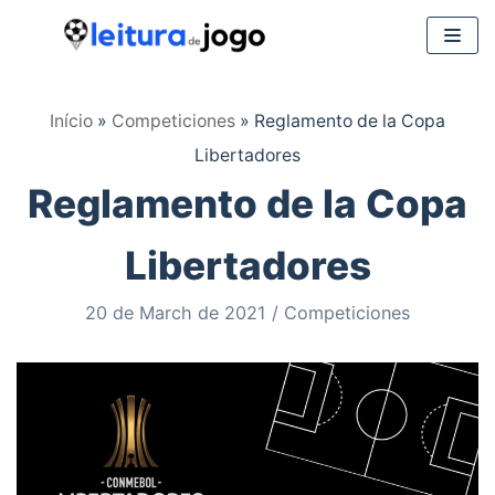
Saltar
al
Início
»
Competiciones
»
Reglamento de la Copa
contenido
Libertadores
Reglamento de la Copa
Libertadores
20 de March de 2021
Competiciones