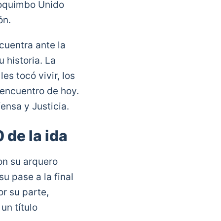
Coquimbo Unido
ón.
cuentra ante la
 historia. La
es tocó vivir, los
 encuentro de hoy.
ensa y Justicia.
 de la ida
on su arquero
u pase a la final
or su parte,
un título