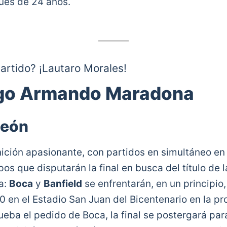
ués de 24 años.
partido? ¡Lautaro Morales!
go Armando Maradona
o 0-0 el arquero de
@clublanus
le atajó un pen
witter.com/YkPztHUWG1
eón
mericana (@Sudamericana)
January 7, 2021
ición apasionante, con partidos en simultáneo e
pos que disputarán la final en busca del título de
a:
Boca
y
Banfield
se enfrentarán, en un principio,
0 en el Estadio San Juan del Bicentenario en la pr
ueba el pedido de Boca, la final se postergará par