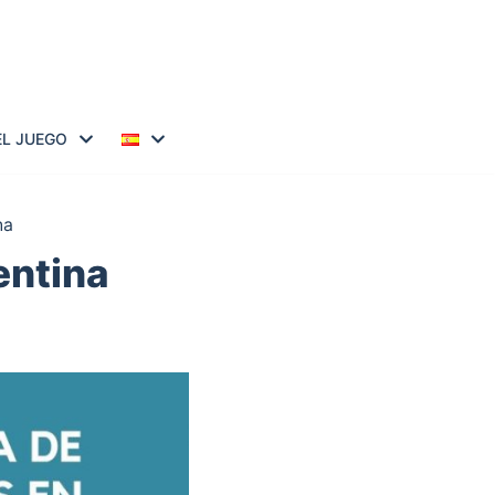
EL JUEGO
na
entina