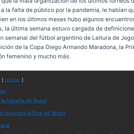
que la mala organización de los últimos torneos d
a la falta de público por la pandemia, le habían 
 bien en los últimos meses hubo algunos encuentros
, la última semana estuvo cargada de definicione
 semanal del fútbol argentino de Leitura de Jogo
inición de la Copa Diego Armando Maradona, la Pri
ión femenino y mucho más.
ocultar
res
 la hazaña en Brasil
 buscará la final en Brasil
cana