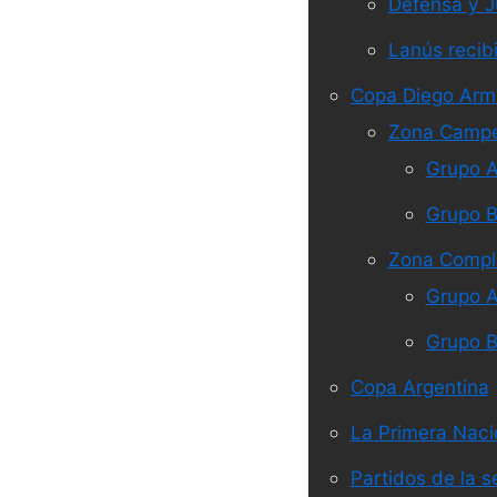
Defensa y Ju
Lanús recibi
Copa Diego Ar
Zona Camp
Grupo 
Grupo 
Zona Compl
Grupo 
Grupo 
Copa Argentina
La Primera Nacio
Partidos de la s