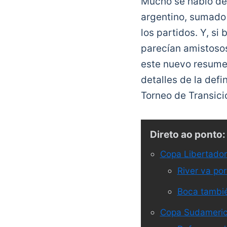
Mucho se habló de 
argentino, sumado 
los partidos. Y, si
parecían amistosos
este nuevo resumen
detalles de la def
Torneo de Transic
Direto ao ponto:
Copa Libertado
River va por
Boca también
Copa Sudameri