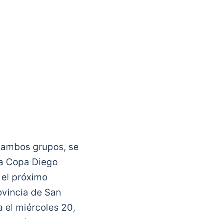
al a Cristian
n ambos grupos, se
 la Copa Diego
 el próximo
ovincia de San
a el miércoles 20,