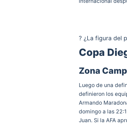
internacional desp
? ¿La figura del 
Copa Die
?⚽ Con el partid
Tarragona.
pic.t
Zona Camp
— CONMEBOL Suda
Luego de una defin
definieron los equi
Armando Maradon
domingo a las 22:1
Juan. Si la AFA apr