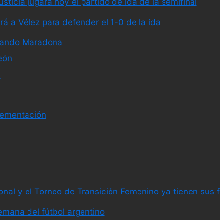
sticia jugará hoy el partido de ida de la semifinal
rá a Vélez para defender el 1-0 de la ida
mando Maradona
eón
A
B
ementación
A
B
nal y el Torneo de Transición Femenino ya tienen sus fi
emana del fútbol argentino