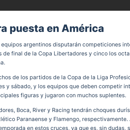
ra puesta en América
equipos argentinos disputarán competiciones inte
 de final de la Copa Libertadores y cinco los octa
a.
hos de los partidos de la Copa de la Liga Profesi
nes y sábado, y los equipos que deben competir i
ncipales figuras y jugaron con muchos suplentes.
dores, Boca, River y Racing tendrán choques durí
 Atlético Paranaense y Flamengo, respectivamente.
temporada en estos cruces, ya que es, sin dudas, s