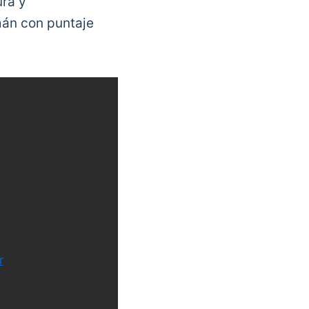
ra y
mán con puntaje
r