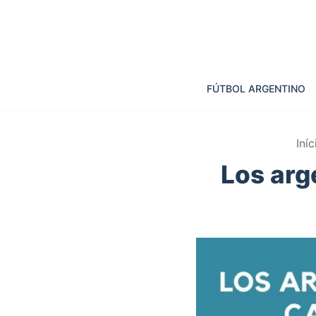
Saltar
al
contenido
FÚTBOL ARGENTINO
Iníc
Los arg