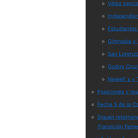
Vélez venci
Independien
Estudiantes 
Gimnasia y 
San Lorenzo
Godoy Cruz, 
Newell´s y T
Posiciones y res
Fecha 5 de la Co
Siguen retornan
Transición Feme