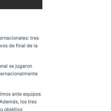
rnacionales: tres
vos de final de la
onal se jugaron
nternacionalmente
simos ante equipos
 Además, los tres
u objetivo