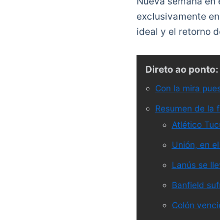
Nueva semana en e
exclusivamente en 
ideal y el retorno 
Direto ao ponto:
Con la mira pue
Resumen de la f
Atlético Tu
Unión, en el
Lanús se ll
Banfield suf
Colón venció