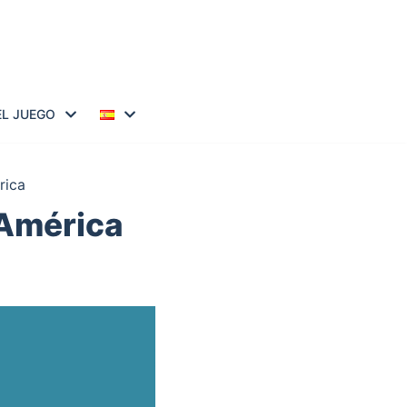
EL JUEGO
rica
 América