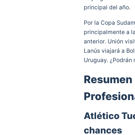
principal del año.
Por la Copa Sudame
principalmente a l
anterior. Unión vis
Lanús viajará a Bol
Uruguay. ¿Podrán m
Resumen d
Profesion
Atlético Tu
chances