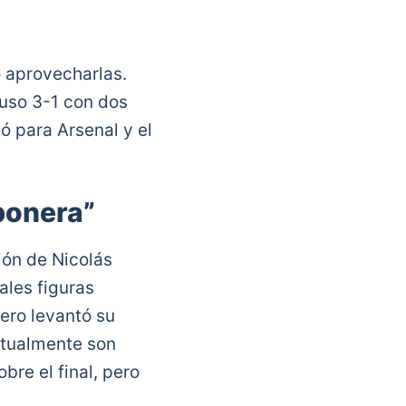
o aprovecharlas.
puso 3-1 con dos
ó para Arsenal y el
bonera”
ión de Nicolás
pales figuras
ero levantó su
itualmente son
bre el final, pero