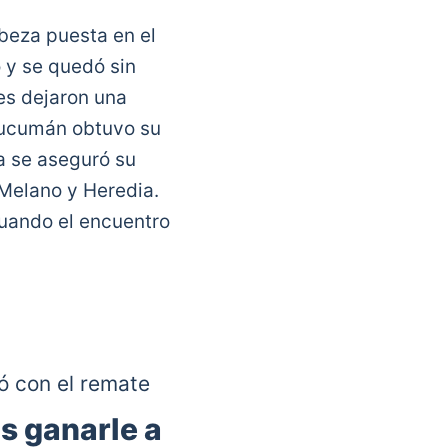
abeza puesta en el
 y se quedó sin
les dejaron una
 Tucumán obtuvo su
ya se aseguró su
 Melano y Heredia.
cuando el encuentro
ó con el remate
as ganarle a