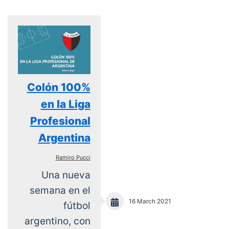
Colón 100%
en la Liga
Profesional
Argentina
Ramiro Pucci
Una nueva
semana en el
16 March 2021
fútbol
argentino, con