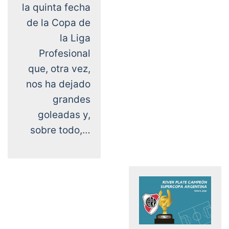
la quinta fecha
de la Copa de
la Liga
Profesional
que, otra vez,
nos ha dejado
grandes
goleadas y,
sobre todo,…