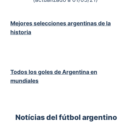
Mejores selecciones argentinas de la
historia
Todos los goles de Argentina en
mundiales
Notícias del fútbol argentino