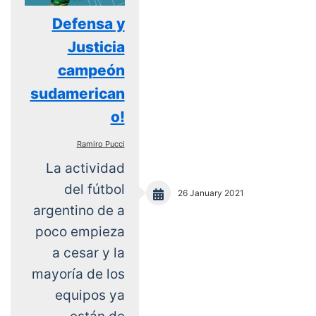
Defensa y
Justicia
campeón
sudamerican
o!
Ramiro Pucci
La actividad
del fútbol
26 January 2021
argentino de a
poco empieza
a cesar y la
mayoría de los
equipos ya