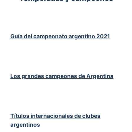
Guía del campeonato argentino 2021
Los grandes campeones de Argentina
Títulos internacionales de clubes
argentinos