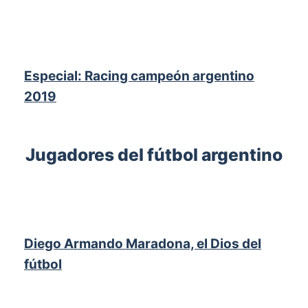
Especial: Racing campeón argentino
2019
Jugadores del fútbol argentino
Diego Armando Maradona, el Dios del
fútbol