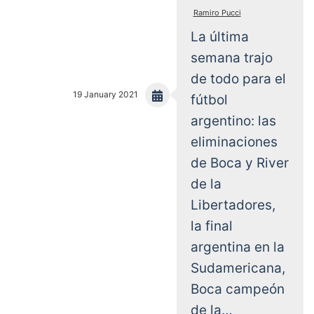
Ramiro Pucci
La última
semana trajo
de todo para el
19 January 2021
fútbol
argentino: las
eliminaciones
de Boca y River
de la
Libertadores,
la final
argentina en la
Sudamericana,
Boca campeón
de la…