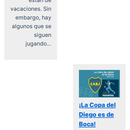
están de
vacaciones. Sin
embargo, hay
algunos que se
siguen
jugando…
¡La Copa del
Diego es de
Boca!