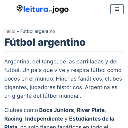
Saltar
al
Início
»
Fútbol argentino
contenido
Fútbol argentino
Argentina, del tango, de las parrilladas y del
fútbol. Un país que vive y respira fútbol como
pocos en el mundo. Hinchas fanáticos, clubes
gigantes, jugadores históricos. Argentina es
un gigante del fútbol mundial.
Clubes como
Boca Juniors
,
River Plate
,
Racing
,
Independiente
y
Estudiantes de la
Plata
, no solo tienen fanáticos en todo el