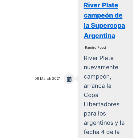
River Plate
campeón de
la Supercopa
Argentina
Ramiro Pucci
River Plate
nuevamente
campeón,
09 March 2021
arranca la
Copa
Libertadores
para los
argentinos y la
fecha 4 de la