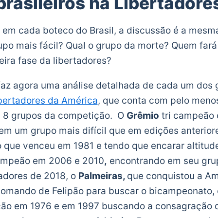
brasileiros na Libertadore
 em cada boteco do Brasil, a discussão é a mesma
rupo mais fácil? Qual o grupo da morte? Quem fará
ira fase da libertadores?
 faz agora uma análise detalhada de cada um dos 
bertadores da América
, que conta com pelo meno
os 8 grupos da competição. O
Grêmio
tri campeão 
m um grupo mais difícil que em edições anterior
 que venceu em 1981 e tendo que encarar altitude 
ampeão em 2006 e 2010
,
encontrando em seu grupo
adores de 2018, o
Palmeiras,
que conquistou a Am
omando de Felipão para buscar o bicampeonato,
ão em 1976 e em 1997 buscando a consagração d