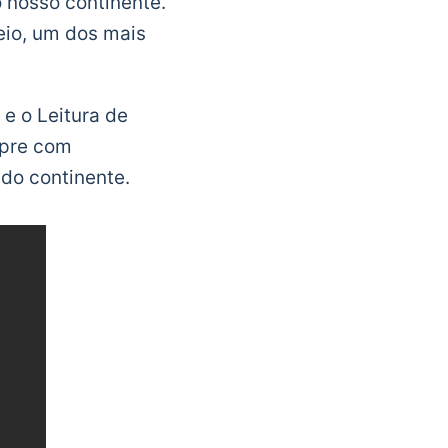
 nosso continente.
eio, um dos mais
e o Leitura de
mpre com
do continente.