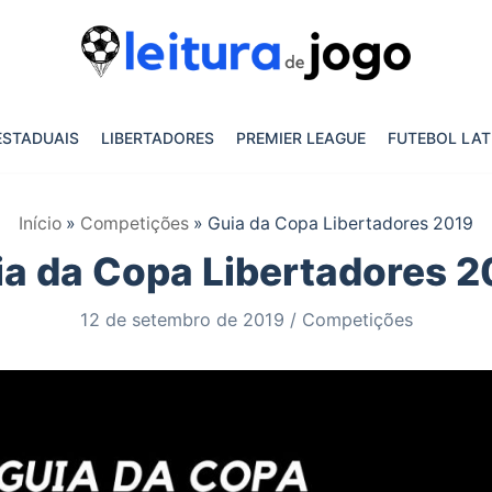
ESTADUAIS
LIBERTADORES
PREMIER LEAGUE
FUTEBOL LAT
Início
»
Competições
»
Guia da Copa Libertadores 2019
ia da Copa Libertadores 2
12 de setembro de 2019
Competições