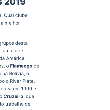
s 2019
. Qual clube
 a melhor
grupos desta
s um clube
da América
es, o
Flamengo
de
na Bolívia, o
 o River Plate,
érica em 1999 e
 o
Cruzeiro
, que
o trabalho de