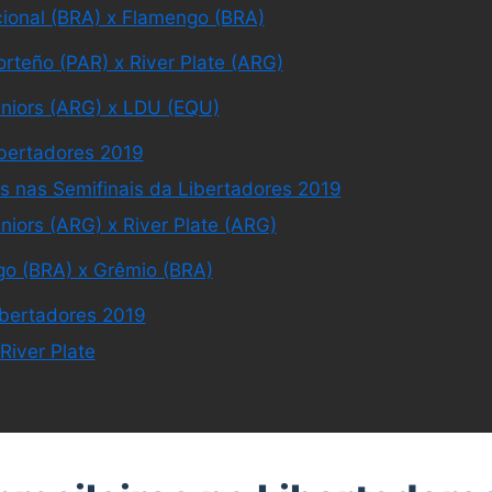
cional (BRA) x Flamengo (BRA)
orteño (PAR) x River Plate (ARG)
niors (ARG) x LDU (EQU)
ibertadores 2019
 nas Semifinais da Libertadores 2019
niors (ARG) x River Plate (ARG)
o (BRA) x Grêmio (BRA)
ibertadores 2019
River Plate