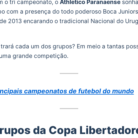
 o tri campeonato, o
Athletico Paranaense
sonha
po com a presença do todo poderoso Boca Juniors
e 2013 encarando o tradicional Nacional do Uru
trará cada um dos grupos? Em meio a tantas poss
 uma grande competição.
incipais campeonatos de futebol do mundo
rupos da Copa Libertador