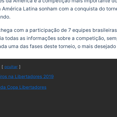
es da América é a competição mais importante do
a América Latina sonham com a conquista do torn
ndo.
hega com a participação de 7 equipes brasileiras 
uia todas as informações sobre a competição, se
da uma das fases deste torneio, o mais desejado 
ocultar
iros na Libertadores 2019
 da Copa Libertadores