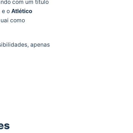
ndo com um título
 e o
Atlético
guai como
ibilidades, apenas
es