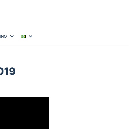
INO
019