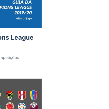
ons League
mpetições