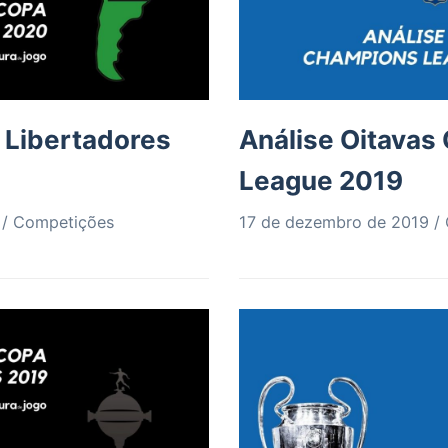
 Libertadores
Análise Oitavas
League 2019
Competições
17 de dezembro de 2019