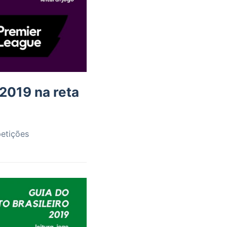
2019 na reta
etições