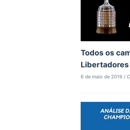
Todos os ca
Libertadores
6 de maio de 2019
C