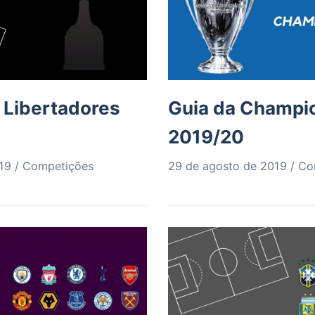
 Libertadores
Guia da Champi
2019/20
19
Competições
29 de agosto de 2019
Co