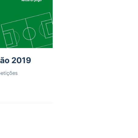
rão 2019
etições