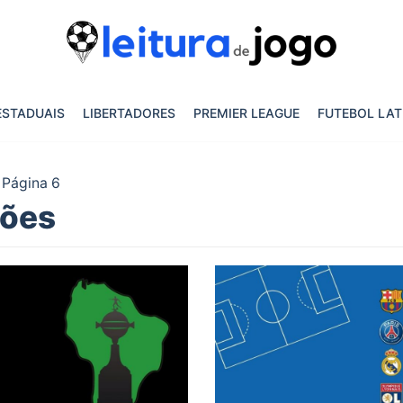
ESTADUAIS
LIBERTADORES
PREMIER LEAGUE
FUTEBOL LAT
»
Página 6
ões